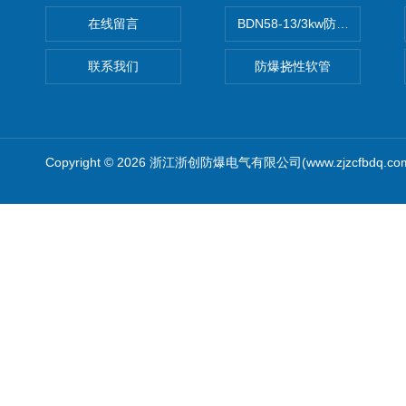
在线留言
BDN58-13/3kw防爆电热油汀
联系我们
防爆挠性软管
Copyright © 2026 浙江浙创防爆电气有限公司(www.zjzcfbdq.c