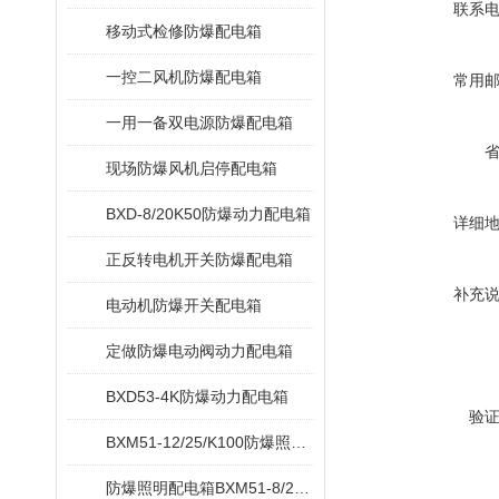
联系
移动式检修防爆配电箱
一控二风机防爆配电箱
常用
一用一备双电源防爆配电箱
现场防爆风机启停配电箱
BXD-8/20K50防爆动力配电箱
详细
正反转电机开关防爆配电箱
补充
电动机防爆开关配电箱
定做防爆电动阀动力配电箱
BXD53-4K防爆动力配电箱
验
BXM51-12/25/K100防爆照明电源箱
防爆照明配电箱BXM51-8/25/K125