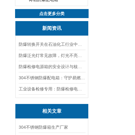
点击更多分类
新闻资讯
防爆转换开关在石油化工行业中的应用
防爆泛光灯常见故障，灯光不亮频闪发热漏电照明异常排查解决方法
防爆检修电源箱的安全设计与核心功能，一文讲明白
304不锈钢防爆配电箱：守护易燃易爆环境电路安全
工业设备检修专用：防爆检修电源箱便携实用满足现场供电需求
相关文章
304不锈钢防爆箱生产厂家