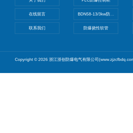
关于我们
PLC防爆控制柜
在线留言
BDN58-13/3kw防爆电热油汀
联系我们
防爆挠性软管
Copyright © 2026 浙江浙创防爆电气有限公司(www.zjzcfbdq.c