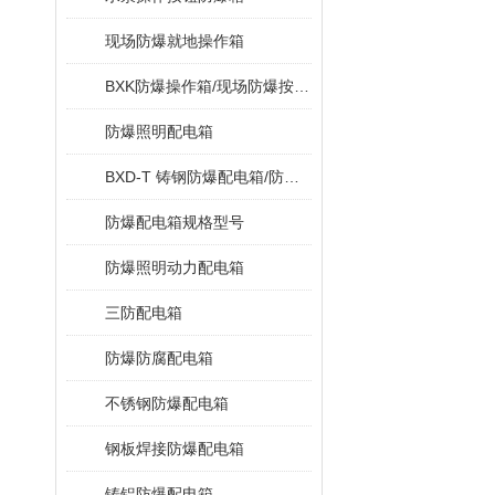
现场防爆就地操作箱
BXK防爆操作箱/现场防爆按钮箱特点
防爆照明配电箱
BXD-T 铸钢防爆配电箱/防爆接线箱
防爆配电箱规格型号
防爆照明动力配电箱
三防配电箱
防爆防腐配电箱
不锈钢防爆配电箱
钢板焊接防爆配电箱
铸铝防爆配电箱