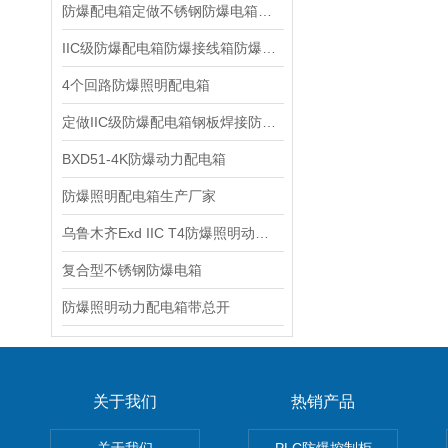
防爆配电箱定做不锈钢防爆电箱生产厂家
IIC级防爆配电箱防爆接线箱防爆仪表箱厂家
4个回路防爆照明配电箱
定做IIC级防爆配电箱钢板焊接防爆控制柜
BXD51-4K防爆动力配电箱
防爆照明配电箱生产厂家
乌鲁木齐Exd IIC T4防爆照明动力配电箱
复合型不锈钢防爆电箱
防爆照明动力配电箱带总开
关于我们
热销产品