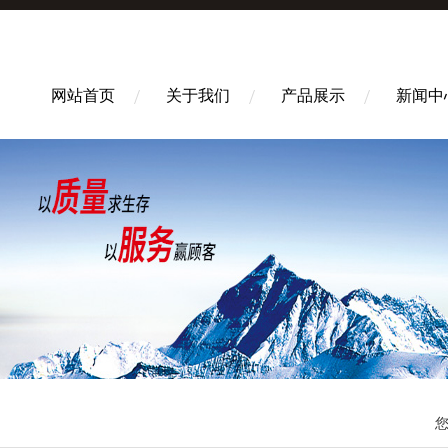
网站首页
关于我们
产品展示
新闻中