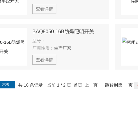
查看详情
BAQ8050-16B防爆照明开关
型号：
厂商性质：
生产厂家
查看详情
末页
共 16 条记录，当前 1 / 2 页 首页 上一页
跳转到第
页