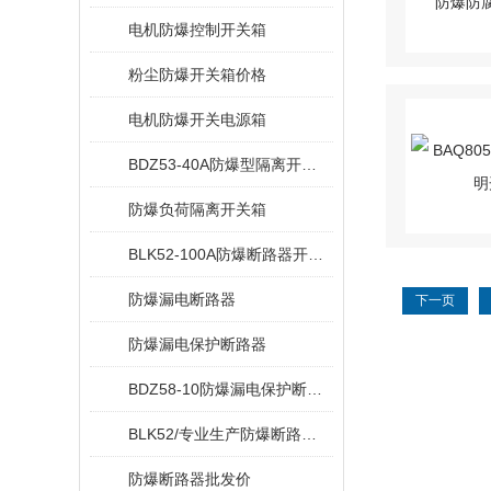
电机防爆控制开关箱
粉尘防爆开关箱价格
电机防爆开关电源箱
BDZ53-40A防爆型隔离开关箱
防爆负荷隔离开关箱
BLK52-100A防爆断路器开关箱
防爆漏电断路器
下一页
防爆漏电保护断路器
BDZ58-10防爆漏电保护断路器
BLK52/专业生产防爆断路器厂家
防爆断路器批发价