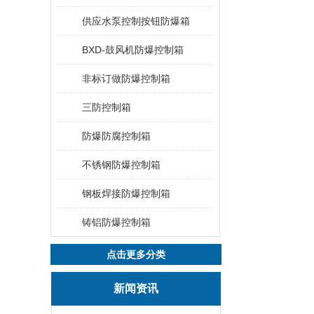
供应水泵控制按钮防爆箱
BXD-鼓风机防爆控制箱
非标订做防爆控制箱
三防控制箱
防爆防腐控制箱
不锈钢防爆控制箱
钢板焊接防爆控制箱
铸铝防爆控制箱
点击更多分类
新闻资讯