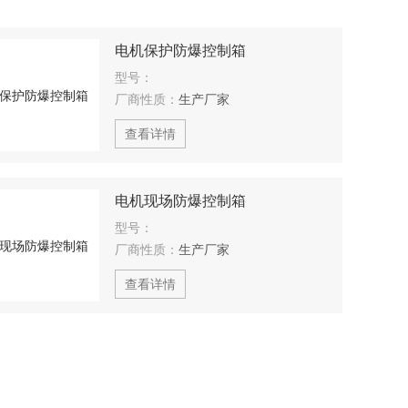
电机保护防爆控制箱
型号：
厂商性质：
生产厂家
查看详情
电机现场防爆控制箱
型号：
厂商性质：
生产厂家
查看详情