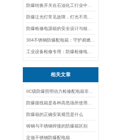
防爆转换开关在石油化工行业中的应用
防爆泛光灯常见故障，灯光不亮频闪发热漏电照明异常排查解决方法
防爆检修电源箱的安全设计与核心功能，一文讲明白
304不锈钢防爆配电箱：守护易燃易爆环境电路安全
工业设备检修专用：防爆检修电源箱便携实用满足现场供电需求
相关文章
IIC级防爆照明动力检修配电箱非标定制
防爆接线箱是各种高危场所使用的特殊设备
防爆箱的正确安装规范是什么
铸钢与不锈钢焊接的防爆箱区别
定做不锈钢防爆配电箱