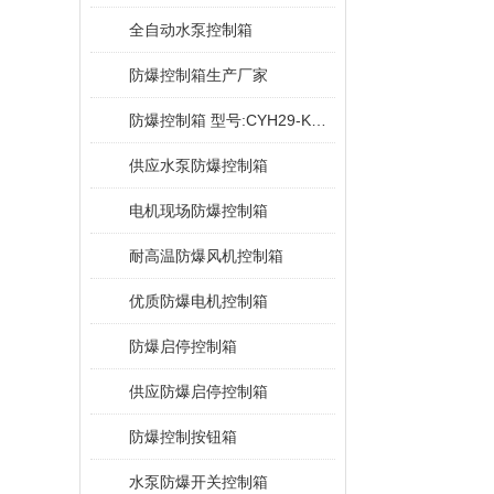
全自动水泵控制箱
防爆控制箱生产厂家
防爆控制箱 型号:CYH29-KJ2028E
供应水泵防爆控制箱
电机现场防爆控制箱
耐高温防爆风机控制箱
优质防爆电机控制箱
防爆启停控制箱
供应防爆启停控制箱
防爆控制按钮箱
水泵防爆开关控制箱