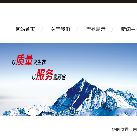
网站首页
关于我们
产品展示
新闻中
您的位置：