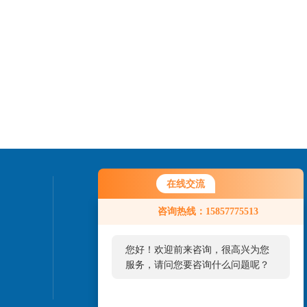
在线交流
联系我们
咨询热线：15857775513
24小时热线：
15967777917
您好！欢迎前来咨询，很高兴为您
服务，请问您要咨询什么问题呢？