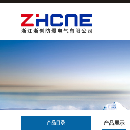
产品目录
产品展示