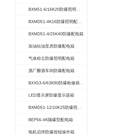
BXM51-6/16K20防爆照明配电箱
BXMD51-4K16防爆照明配电箱
BXMD51-4/25K40防爆配电箱
加油站油泵房防爆配电箱
气体粉尘防爆照明配电箱
酒厂酿酒车间防爆配电箱
BXX53-6/63K80防爆检修插座配电箱
LED显示屏防爆显示器箱
BXMD51-12/10K25防爆照明箱
BEP56-4K隔爆型配电箱
电机启停防爆按钮操作箱