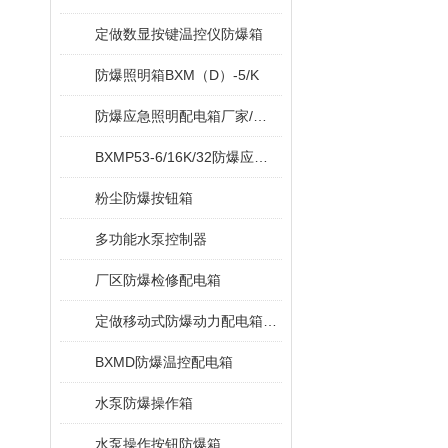
定做数显按键温控仪防爆箱
防爆照明箱BXM（D）-5/K
防爆应急照明配电箱厂家/价格
BXMP53-6/16K/32防爆应急照明配电箱
粉尘防爆按钮箱
多功能水泵控制器
厂区防爆检修配电箱
定做移动式防爆动力配电箱非标
BXMD防爆温控配电箱
水泵防爆操作箱
水泵操作按钮防爆箱