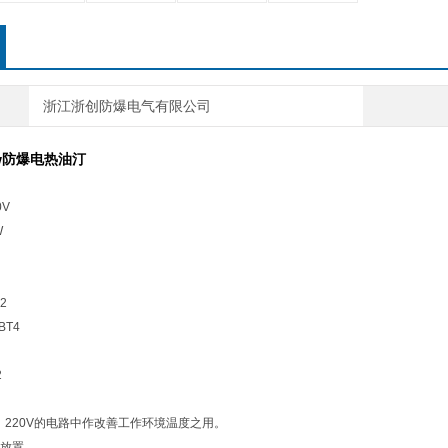
浙江浙创防爆电气有限公司
3kw防爆电热油汀
：
0V
W
2
BT4
2
z，220V的电路中作改善工作环境温度之用。
放置。