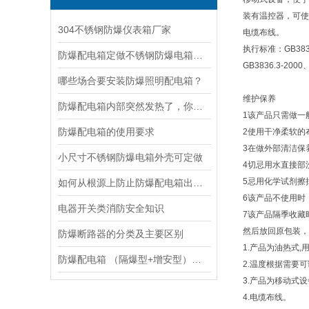
装有温控器，可使
304不锈钢防爆仪表箱厂家
电缆布线。
执行标准：GB3836.
防爆配电箱定做不锈钢防爆电箱生产厂家
GB3836.3-2000
哪些场合要安装防爆照明配电箱？
维护保养
防爆配电箱内部突然发热了，你会怎么处理？
1该产品只需做一
防爆配电箱的使用要求
2使用干净柔软的
3在做外部清洁保
小尺寸不锈钢防爆电箱外壳可定做
4切忌用水直接部
5忌用化学试剂擦
如何从根源上防止防爆配电箱出现问题？
6该产品不使用时
电器开关类消防安全知识
7该产品隔季收藏
然后放回原包装，
防爆断路器的分类及主要区别
1.产品为油热式
防爆配电箱 （隔爆型+增安型）产品特点
2.温度根据需要
3.产品为移动式
4.电缆布线。