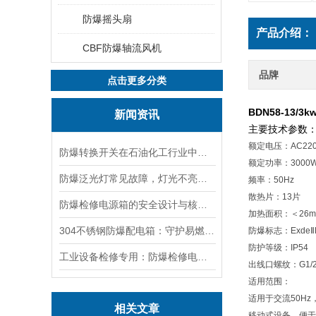
防爆摇头扇
产品介绍：
CBF防爆轴流风机
品牌
点击更多分类
BDN58-13/
新闻资讯
主要技术参数
额定电压：AC22
防爆转换开关在石油化工行业中的应用
额定功率：3000
防爆泛光灯常见故障，灯光不亮频闪发热漏电照明异常排查解决方法
频率：50Hz
散热片：13片
防爆检修电源箱的安全设计与核心功能，一文讲明白
加热面积：＜26m
304不锈钢防爆配电箱：守护易燃易爆环境电路安全
防爆标志：ExdeⅡ
防护等级：IP54
工业设备检修专用：防爆检修电源箱便携实用满足现场供电需求
出线口螺纹：G1/
适用范围：
适用于交流50H
相关文章
移动式设备，便于