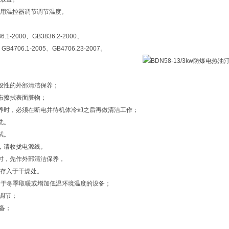
用温控器调节调节温度。
1-2000、GB3836.2-2000、
、GB4706.1-2005、GB4706.23-2007。
般性的外部清洁保养；
布擦拭表面脏物；
养时，必须在断电并待机体冷却之后再做清洁工作；
洗。
拭。
，请收拢电源线。
时，先作外部清洁保养，
存入于干燥处。
,用于冬季取暖或增加低温环境温度的设备；
可调节；
设备；