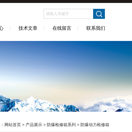
心
技术文章
在线留言
联系我们
置：
网站首页
>
产品展示
>
防爆检修箱系列
>
防爆动力检修箱