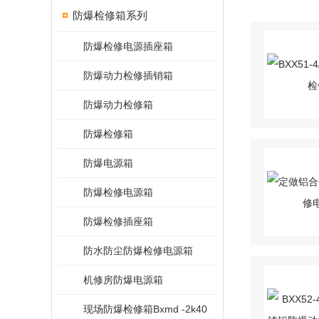
防爆检修箱系列
防爆检修电源插座箱
防爆动力检修插销箱
防爆动力检修箱
防爆检修箱
防爆电源箱
防爆检修电源箱
防爆检修插座箱
防水防尘防爆检修电源箱
机修房防爆电源箱
现场防爆检修箱Bxmd -2k40