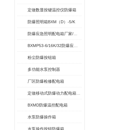
定做数显按键温控仪防爆箱
防爆照明箱BXM（D）-5/K
防爆应急照明配电箱厂家/价格
BXMP53-6/16K/32防爆应急照明配电箱
粉尘防爆按钮箱
多功能水泵控制器
厂区防爆检修配电箱
定做移动式防爆动力配电箱非标
BXMD防爆温控配电箱
水泵防爆操作箱
水泵操作按钮防爆箱