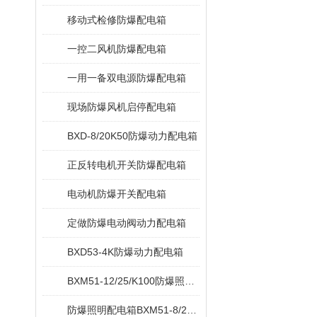
移动式检修防爆配电箱
一控二风机防爆配电箱
一用一备双电源防爆配电箱
现场防爆风机启停配电箱
BXD-8/20K50防爆动力配电箱
正反转电机开关防爆配电箱
电动机防爆开关配电箱
定做防爆电动阀动力配电箱
BXD53-4K防爆动力配电箱
BXM51-12/25/K100防爆照明电源箱
防爆照明配电箱BXM51-8/25/K125