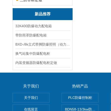
新品推荐
32K400防爆动力配电箱
带防雨罩防爆配电箱
BXD-/8k立式带脚防爆照明（动力）配电箱
换气站集中防爆配电柜
内装变频器防爆配电柜定做
关于我们
热销产品
关于我们
PLC防爆控制柜
在线留言
BDN58-13/3kw防爆电热油汀