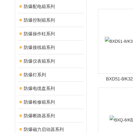
防爆配电箱系列
防爆控制箱系列
防爆操作柱系列
防爆接线箱系列
防爆仪表箱系列
防爆灯系列
BXD51-8/
防爆电缆盘系列
防爆检修箱系列
防爆断路器系列
防爆磁力启动器系列