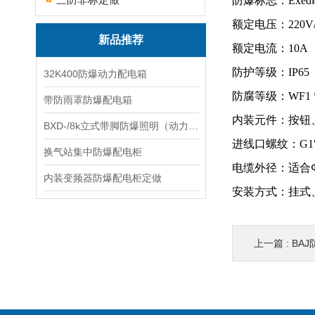
防爆标志：ExedⅡBT
额定电压：220V
新品推荐
额定电流：10A
防护等级：IP65
32K400防爆动力配电箱
防腐等级：WF1 
带防雨罩防爆配电箱
内装元件：按钮
BXD-/8k立式带脚防爆照明（动力）配电箱
进线口螺纹：G1
换气站集中防爆配电柜
电缆外径：适合
内装变频器防爆配电柜定做
安装方式：挂式
上一篇 :
BAJ