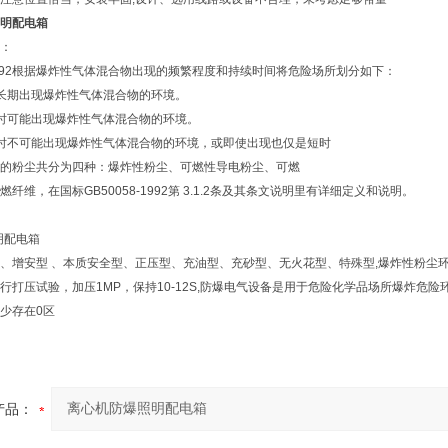
明配电箱
：
8-1992根据爆炸性气体混合物出现的频繁程度和持续时间将危险场所划分如下：
长期出现爆炸性气体混合物的环境。
时可能出现爆炸性气体混合物的环境。
时不可能出现爆炸性气体混合物的环境，或即使出现也仅是短时
的粉尘共分为四种：爆炸性粉尘、可燃性导电粉尘、可燃
纤维，在国标GB50058-1992第 3.1.2条及其条文说明里有详细定义和说明。
、增安型 、本质安全型、正压型、充油型、充砂型、无火花型、特殊型,爆炸性粉尘
行打压试验，加压1MP，保持10-12S,防爆电气设备是用于危险化学品场所爆炸危
少存在0区
产品：