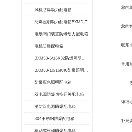
您的
风机防爆动力配电箱
防爆照明动力配电箱BXMD-T
您的
电动阀门装置防爆动力配电箱
联系
电机防爆配电箱
BXM53-6/16K32防爆照明配电箱
常用
BXM53-10/16K40防爆照明配电箱
防爆应急照明配电箱
双电源防爆切换开关配电箱
详细
消防双电源防爆配电箱
304不锈钢防爆配电箱
补充
移动式检修防爆配电箱