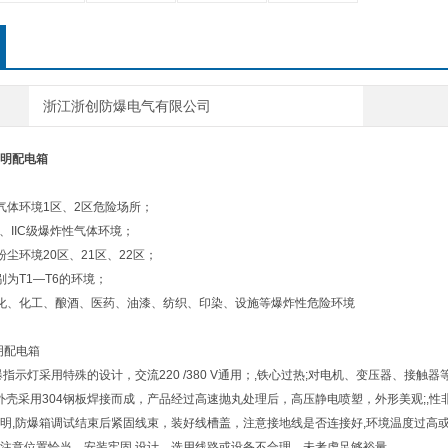
浙江浙创防爆电气有限公司
明配电箱
气体环境1区、2区危险场所；
IB、IIC级爆炸性气体环境；
尘环境20区、21区、22区；
别为T1—T6的环境；
化、化工、酿酒、医药、油漆、纺织、印染、设施等爆炸性危险环境
防爆指示灯采用特殊的设计，交流220 /380 V通用；,铁心过热;对电机、变压器、
外壳采用304钢板焊接而成，产品经过高速抛丸处理后，高压静电喷塑，外形美观;,性非导电
明,防爆箱调试结束后紧固线束，装好线槽盖，注意接地线是否连接好,环境温度过高或
注意位置恰当，安装牢固,设计、选用线路或设备不合理，未考虑足够裕量