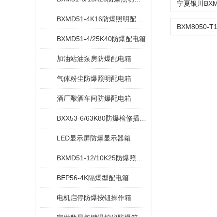
BXMD51-4K16防爆照明配电箱
BXMD51-4/25K40防爆配电箱
加油站油泵房防爆配电箱
气体粉尘防爆照明配电箱
酒厂酿酒车间防爆配电箱
BXX53-6/63K80防爆检修插座配电箱
LED显示屏防爆显示器箱
BXMD51-12/10K25防爆照明箱
BEP56-4K隔爆型配电箱
电机启停防爆按钮操作箱