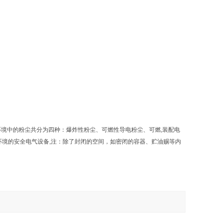
环境中的粉尘共分为四种：爆炸性粉尘、可燃性导电粉尘、可燃,装配电
险环境的安全电气设备,注：除了封闭的空间，如密闭的容器、贮油赐等内