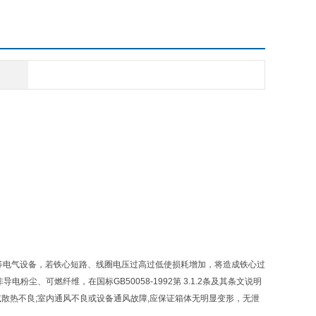
接触器等电气设备，若铁心短路、线圈电压过高过低使损耗增加，将造成铁心过
粉尘、可燃纤维，在国标GB50058-1992第 3.1.2条及其条文说明
散热不良;室内通风不良或设备通风故障,应保证箱体无明显变形，无泄