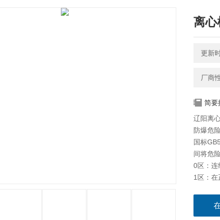
离心
更新时间
厂商
简要
辽阳离
防爆危
国标GB
间将危
0区：
1区：