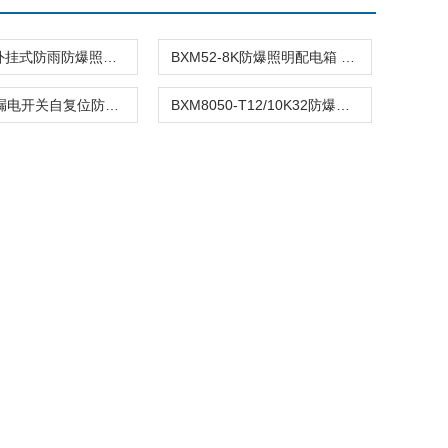
BXMD户外挂式防雨防爆照明配电箱
BXM52-8K防爆照明配电箱 防爆箱定做
非标定做漏电开关自复位防爆配电箱
BXM8050-T12/10K32防爆照明配电箱（光控）