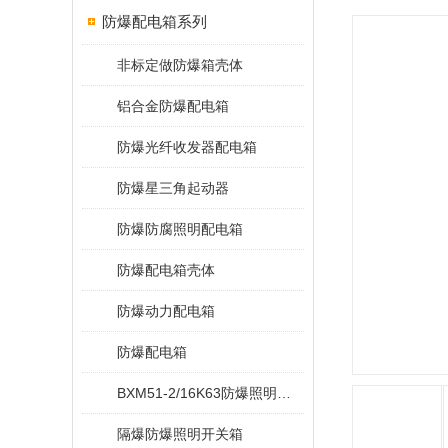
防爆配电箱系列
非标定做防爆箱壳体
铝合金防爆配电箱
防爆光纤收发器配电箱
防爆星三角起动器
防爆防腐照明配电箱
防爆配电箱壳体
防爆动力配电箱
防爆配电箱
BXM51-2/16K63防爆照明开关箱
隔爆防爆照明开关箱