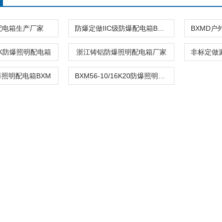
配电箱生产厂家
防爆定做IIC级防爆配电箱BXM（D）
12K防爆照明配电箱
浙江铸铝防爆照明配电箱厂家
照明配电箱BXM
BXM56-10/16K20防爆照明配电箱