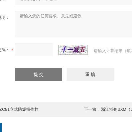
说明：
证码：
请输入计算结果（填
BZC51立式防爆操作柱
下一篇 :
浙江浙创BXM（