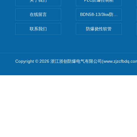
关于我们
PLC防爆控制柜
在线留言
BDN58-13/3kw防爆电热油汀
联系我们
防爆挠性软管
Copyright © 2026 浙江浙创防爆电气有限公司(www.zjzcfbdq.c