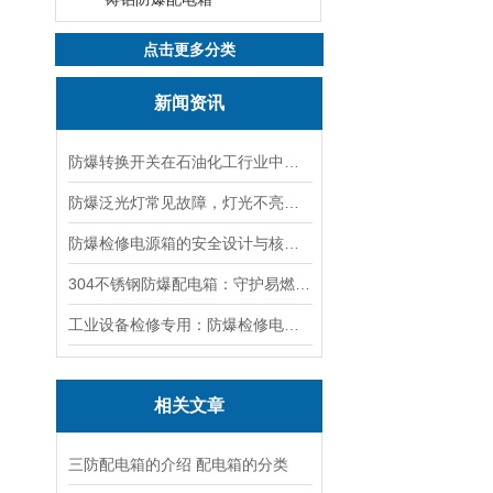
点击更多分类
新闻资讯
防爆转换开关在石油化工行业中的应用
防爆泛光灯常见故障，灯光不亮频闪发热漏电照明异常排查解决方法
防爆检修电源箱的安全设计与核心功能，一文讲明白
304不锈钢防爆配电箱：守护易燃易爆环境电路安全
工业设备检修专用：防爆检修电源箱便携实用满足现场供电需求
相关文章
三防配电箱的介绍 配电箱的分类