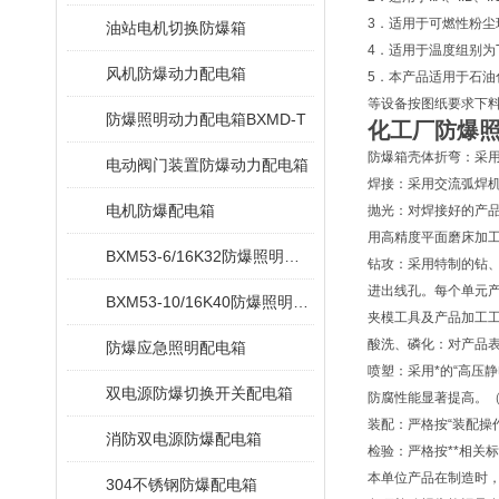
3．适用于可燃性粉尘环
油站电机切换防爆箱
4．适用于温度组别为T
风机防爆动力配电箱
5．本产品适用于石
等设备按图纸要求下
防爆照明动力配电箱BXMD-T
化工厂防爆
防爆箱壳体折弯：采
电动阀门装置防爆动力配电箱
焊接：采用交流弧焊
电机防爆配电箱
抛光：对焊接好的产
用高精度平面磨床加
BXM53-6/16K32防爆照明配电箱
钻攻：采用特制的钻
进出线孔。每个单元
BXM53-10/16K40防爆照明配电箱
夹模工具及产品加工
酸洗、磷化：对产品
防爆应急照明配电箱
喷塑：采用*的“高压
双电源防爆切换开关配电箱
防腐性能显著提高。
装配：严格按“装配操
消防双电源防爆配电箱
检验：严格按**相关
本单位产品在制造时
304不锈钢防爆配电箱