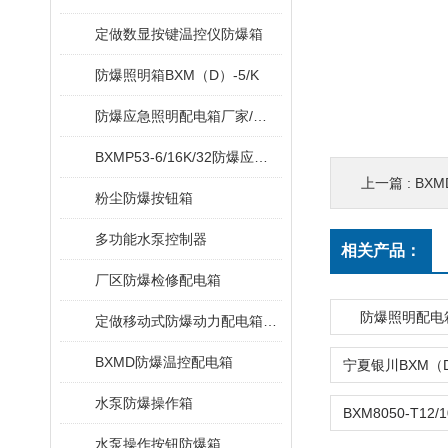
定做数显按键温控仪防爆箱
防爆照明箱BXM（D）-5/K
防爆应急照明配电箱厂家/价格
BXMP53-6/16K/32防爆应急照明配电箱
上一篇 :
BX
粉尘防爆按钮箱
多功能水泵控制器
相关产品：
厂区防爆检修配电箱
防爆照明配电
定做移动式防爆动力配电箱非标
BXMD防爆温控配电箱
水泵防爆操作箱
水泵操作按钮防爆箱