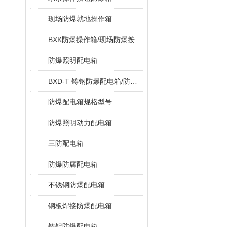
现场防爆就地操作箱
BXK防爆操作箱/现场防爆按钮箱特点
防爆照明配电箱
BXD-T 铸钢防爆配电箱/防爆接线箱
防爆配电箱规格型号
防爆照明动力配电箱
三防配电箱
防爆防腐配电箱
不锈钢防爆配电箱
钢板焊接防爆配电箱
铸铝防爆配电箱