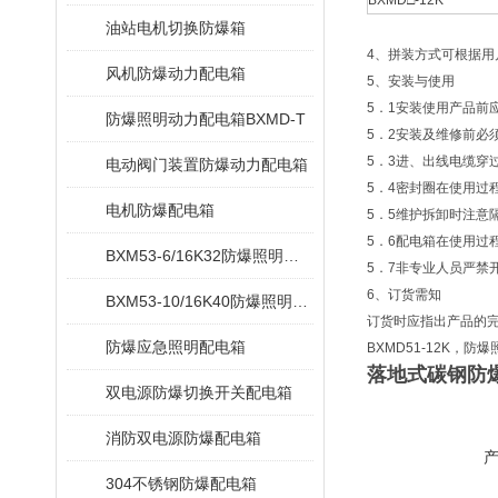
BXMD□-12K
油站电机切换防爆箱
4、拼装方式可根据
风机防爆动力配电箱
5、安装与使用
5．1安装使用产品前
防爆照明动力配电箱BXMD-T
5．2安装及维修前必
5．3进、出线电缆穿
电动阀门装置防爆动力配电箱
5．4密封圈在使用过
电机防爆配电箱
5．5维护拆卸时注意
5．6配电箱在使用过
BXM53-6/16K32防爆照明配电箱
5．7非专业人员严禁
6、订货需知
BXM53-10/16K40防爆照明配电箱
订货时应指出产品的
防爆应急照明配电箱
BXMD51-12K，防
落地式碳钢防
双电源防爆切换开关配电箱
消防双电源防爆配电箱
304不锈钢防爆配电箱