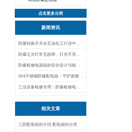
点击更多分类
新闻资讯
防爆转换开关在石油化工行业中的应用
防爆泛光灯常见故障，灯光不亮频闪发热漏电照明异常排查解决方法
防爆检修电源箱的安全设计与核心功能，一文讲明白
304不锈钢防爆配电箱：守护易燃易爆环境电路安全
工业设备检修专用：防爆检修电源箱便携实用满足现场供电需求
相关文章
三防配电箱的介绍 配电箱的分类