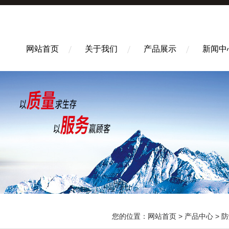
网站首页
关于我们
产品展示
新闻中
您的位置：
网站首页
>
产品中心
>
防