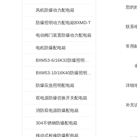
您的
风机防爆动力配电箱
防爆照明动力配电箱BXMD-T
联系
电动阀门装置防爆动力配电箱
常用
电机防爆配电箱
BXM53-6/16K32防爆照明配电箱
BXM53-10/16K40防爆照明配电箱
防爆应急照明配电箱
详细
双电源防爆切换开关配电箱
补充
消防双电源防爆配电箱
304不锈钢防爆配电箱
移动式检修防爆配电箱