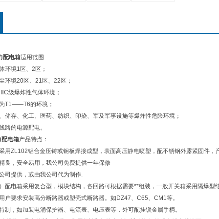
5.适用
等爆炸
动力配电箱
适用范围
体环境1区、2区；
尘环境20区、21区、22区；
B、ⅡC级爆炸性气体环境；
为T1——T6的环境；
炼、储存、化工、医药、纺织、印染、军及军事设施等爆炸性危险环境；
力线路的电源配电。
力配电箱
产品特点：
壳采用ZL102铝合金压铸或钢板焊接成型，表面高压静电喷塑，配不锈钢外露紧固件
计精良，安全易用，我公司免费提供一年保修
贵公司提供，或由我公司代为制作.
力）配电箱采用复合型，模块结构，各回路可根据需要**组装，一般开关箱采用隔爆型
据用户要求安装高分断路器或塑壳式断路器。如DZ47、C65、CM1等。
求特制，如加装电涌保护器、电流表、电压表等，外可配挂锁金属手柄。