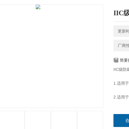
II
更新时间
厂商
简要
IIC级
1.适用
2.适用
3.适用
4.适用