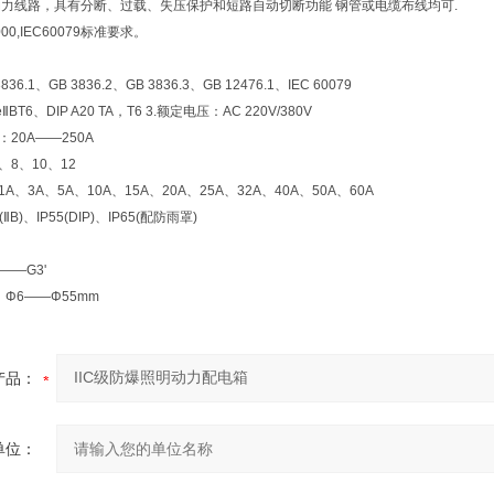
和动力线路，具有分断、过载、失压保护和短路自动切断功能 钢管或电缆布线均可.
000,IEC60079标准要求。
6.1、GB 3836.2、GB 3836.3、GB 12476.1、IEC 60079
BT6、DIP A20 TA，T6 3.额定电压：AC 220V/380V
20A——250A
、8、10、12
A、3A、5A、10A、15A、20A、25A、32A、40A、50A、60A
ⅡB)、IP55(DIP)、IP65(配防雨罩)
——G3'
：Φ6——Φ55mm
产品：
单位：