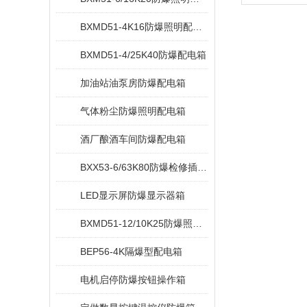
BXMD51-4K16防爆照明配电箱
BXMD51-4/25K40防爆配电箱
加油站油泵房防爆配电箱
气体粉尘防爆照明配电箱
酒厂酿酒车间防爆配电箱
BXX53-6/63K80防爆检修插座配电箱
LED显示屏防爆显示器箱
BXMD51-12/10K25防爆照明箱
BEP56-4K隔爆型配电箱
电机启停防爆按钮操作箱