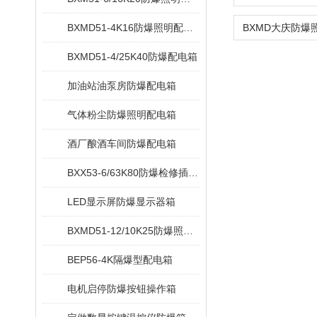
BXMD51-4K16防爆照明配电箱
BXMD51-4/25K40防爆配电箱
加油站油泵房防爆配电箱
气体粉尘防爆照明配电箱
酒厂酿酒车间防爆配电箱
BXX53-6/63K80防爆检修插座配电箱
LED显示屏防爆显示器箱
BXMD51-12/10K25防爆照明箱
BEP56-4K隔爆型配电箱
电机启停防爆按钮操作箱