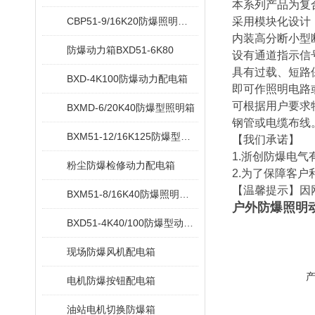
本系列产品为复
CBP51-9/16K20防爆照明配电箱
采用模块化设计
内装高分断小型
防爆动力箱BXD51-6K80
设有通道指示信
具有过载、短路
BXD-4K100防爆动力配电箱
即可作照明电路
可根据用户要求
BXMD-6/20K40防爆型照明箱
钢管或电缆布线
BXM51-12/16K125防爆型照明配电箱
【我们承诺】
1.浙创防爆电
粉尘防爆检修动力配电箱
2.为了保障客户
【温馨提示】因
BXM51-8/16K40防爆照明电源配电箱
户外防爆照明
BXD51-4K40/100防爆型动力配电箱
现场防爆风机配电箱
电机防爆按钮配电箱
油站电机切换防爆箱