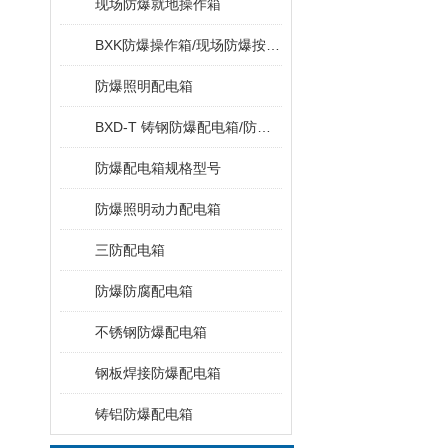
现场防爆就地操作箱
BXK防爆操作箱/现场防爆按钮箱特点
防爆照明配电箱
BXD-T 铸钢防爆配电箱/防爆接线箱
防爆配电箱规格型号
防爆照明动力配电箱
三防配电箱
防爆防腐配电箱
不锈钢防爆配电箱
钢板焊接防爆配电箱
铸铝防爆配电箱