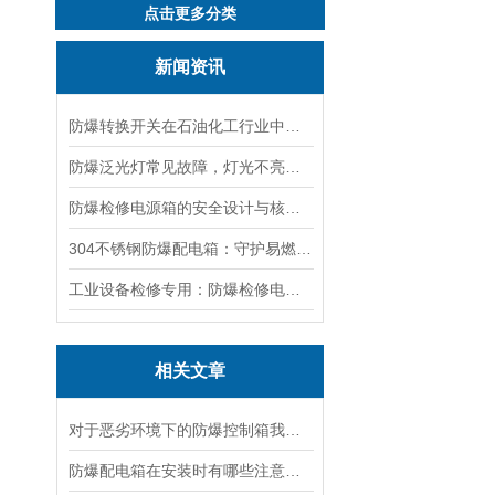
点击更多分类
新闻资讯
防爆转换开关在石油化工行业中的应用
防爆泛光灯常见故障，灯光不亮频闪发热漏电照明异常排查解决方法
防爆检修电源箱的安全设计与核心功能，一文讲明白
304不锈钢防爆配电箱：守护易燃易爆环境电路安全
工业设备检修专用：防爆检修电源箱便携实用满足现场供电需求
相关文章
对于恶劣环境下的防爆控制箱我们应该要怎么进行维护呢？
防爆配电箱在安装时有哪些注意事项需要知道？