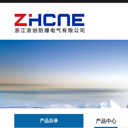
产品目录
产品中心