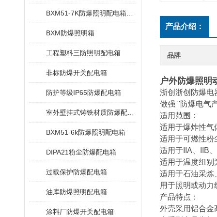
BXM51-7K防爆照明配电箱厂家
产品介绍：
BXM防爆照明箱
工程塑料三防照明配电箱
品牌
非标防爆开关配电箱
户外防爆照明
浙创浙创防爆电
防护等级IP65防爆配电箱
做强 "防爆电
室外壁挂式铸铁材质防爆配电箱
适用范围：
适用于爆炸性气
BXM51-6k防爆照明配电箱
适用于可燃性粉尘
适用于IIA、II
DIPA21粉尘防爆配电箱
适用于温度组别为T
过载保护防爆配电箱
适用于石油采炼
用于照明或动力
油库防爆照明配电箱
产品特点：
外壳采用铝合金
涂料厂防爆开关配电箱