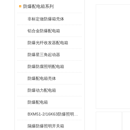
防爆配电箱系列
非标定做防爆箱壳体
铝合金防爆配电箱
防爆光纤收发器配电箱
防爆星三角起动器
防爆防腐照明配电箱
防爆配电箱壳体
防爆动力配电箱
防爆配电箱
BXM51-2/16K63防爆照明开关箱
隔爆防爆照明开关箱