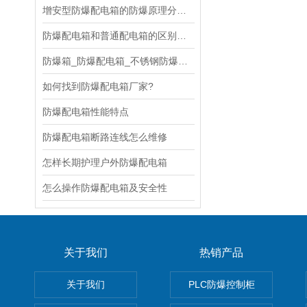
增安型防爆配电箱的防爆原理分三种
防爆配电箱和普通配电箱的区别有哪些?
防爆箱_防爆配电箱_不锈钢防爆箱使用方法
如何找到防爆配电箱厂家?
防爆配电箱性能特点
防爆配电箱断路连线怎么维修
怎样长期护理户外防爆配电箱
怎么操作防爆配电箱及安全性
关于我们
热销产品
关于我们
PLC防爆控制柜