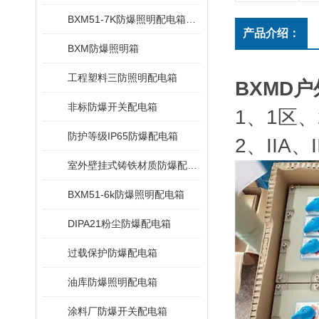
BXM51-7K防爆照明配电箱厂家
产品介绍：
BXM防爆照明箱
工程塑料三防照明配电箱
BXMD
非标防爆开关配电箱
1、1区
防护等级IP65防爆配电箱
2、IIA
室外壁挂式铸铁材质防爆配电箱
BXM51-6k防爆照明配电箱
DIPA21粉尘防爆配电箱
过载保护防爆配电箱
油库防爆照明配电箱
涂料厂防爆开关配电箱