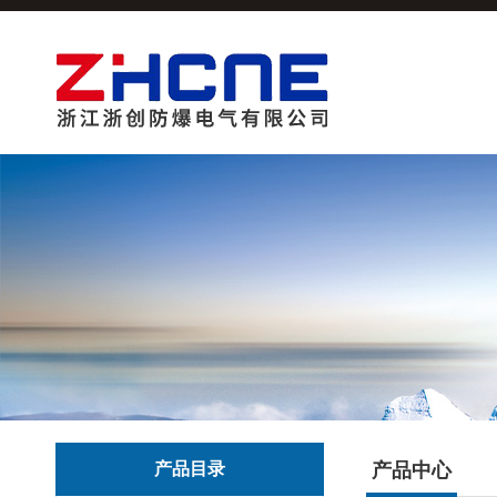
产品目录
产品中心