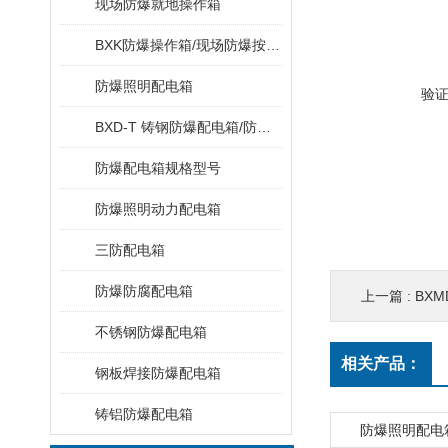
现场防爆就地操作箱
BXK防爆操作箱/现场防爆按钮箱特点
防爆照明配电箱
验
BXD-T 铸钢防爆配电箱/防爆接线箱
防爆配电箱规格型号
防爆照明动力配电箱
三防配电箱
防爆防腐配电箱
上一篇 :
BX
不锈钢防爆配电箱
相关产品：
钢板焊接防爆配电箱
铸铝防爆配电箱
防爆照明配电