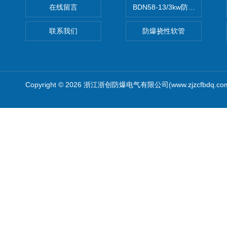
在线留言
BDN58-13/3kw防爆电热油汀
联系我们
防爆挠性软管
Copyright © 2026 浙江浙创防爆电气有限公司(www.zjzcfbdq.c