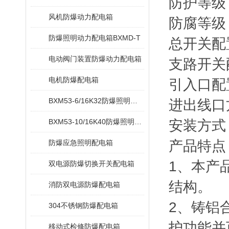
防护等级：
风机防爆动力配电箱
防腐等级：
防爆照明动力配电箱BXMD-T
总开关配
电动阀门装置防爆动力配电箱
支路开关
电机防爆配电箱
引入口配
BXM53-6/16K32防爆照明配电箱
进出线口
BXM53-10/16K40防爆照明配电箱
安装方式
产品特点
防爆应急照明配电箱
1、本产
双电源防爆切换开关配电箱
结构。
消防双电源防爆配电箱
2、铸铝
304不锈钢防爆配电箱
护功能并
移动式检修防爆配电箱