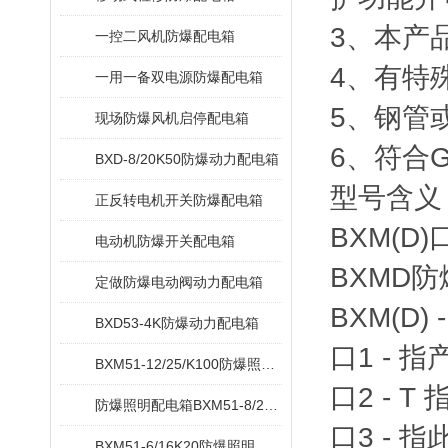
3、本产
一控二风机防爆配电箱
4、有特
一用一备双电源防爆配电箱
5、钢管
现场防爆风机启停配电箱
6、符合GB
BXD-8/20K50防爆动力配电箱
型号含义
正反转电机开关防爆配电箱
BXM(D)
电动机防爆开关配电箱
BXMD
定做防爆电动阀动力配电箱
BXM(D
BXD53-4K防爆动力配电箱
口1 - 
BXM51-12/25/K100防爆照明电源箱
口2 -
防爆照明配电箱BXM51-8/25/K125
口3 -
BXM51-6/16K20防爆照明配电箱