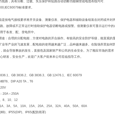
力线路，具有分断、过载、失压保护和短路自动切断功能钢管或电缆布线均可.
000,IEC60079标准要求。
箱是按电气接线要求将开关设备、测量仪表、保护电器和辅助设备组装在封闭或半封
路。故障或不正常运行时借助保护电器切断电路或报警。借测量仪表可显示运行中的
用于各发、配、变电所中。
用途：合理的分配电能，方便对电路的开合操作。有较高的安全防护等级，能直观的
矿业等产业的飞速发展，配电箱的使用越来越广泛，品种越来越多。在险场所里如何
，就会导致事故的发生，直接危及国家财产和公民的生命安全。为了顺应市场的需求
心研发，安全生产，欢迎广大客户前来本公司莅临指导工作。
6.1、GB 3836.2、GB 3836.3、GB 12476.1、IEC 60079
BT6、DIP A20 TA，T6
20V
20A～250A
、8、10、12
A、3A、5A、10A、15A、20A、25A、32A、40A、50A、60A
ⅡB)、IP55(DIP)、IP65(配防雨罩)