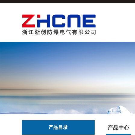
产品目录
产品中心