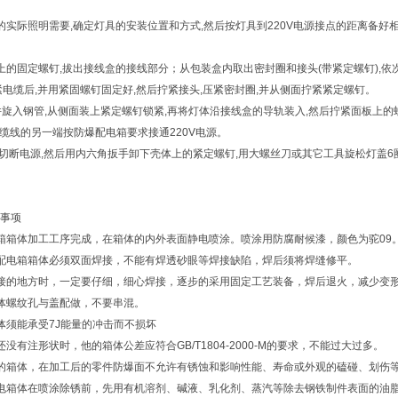
的实际照明需要,确定灯具的安装位置和方式,然后按灯具到220V电源接点的距离备
上的固定螺钉,拔出接线盒的接线部分；从包装盒内取出密封圈和接头(带紧定螺钉),依次
紧电缆后,并用紧固螺钉固定好,然后拧紧接头,压紧密封圈,并从侧面拧紧紧定螺钉。
件旋入钢管,从侧面装上紧定螺钉锁紧,再将灯体沿接线盒的导轨装入,然后拧紧面板上的
电缆线的另一端按防爆配电箱要求接通220V电源。
先切断电源,然后用内六角扳手卸下壳体上的紧定螺钉,用大螺丝刀或其它工具旋松灯盖6
事项
箱箱体加工工序完成，在箱体的内外表面静电喷涂。喷涂用防腐耐候漆，颜色为驼09
配电箱箱体必须双面焊接，不能有焊透砂眼等焊接缺陷，焊后须将焊缝修平。
接的地方时，一定要仔细，细心焊接，逐步的采用固定工艺装备，焊后退火，减少变
体螺纹孔与盖配做，不要串混。
体须能承受7J能量的冲击而不损坏
没有注形状时，他的箱体公差应符合GB/T1804-2000-M的要求，不能过大过多。
的箱体，在加工后的零件防爆面不允许有锈蚀和影响性能、寿命或外观的磕碰、划伤
电箱体在喷涂除锈前，先用有机溶剂、碱液、乳化剂、蒸汽等除去钢铁制件表面的油