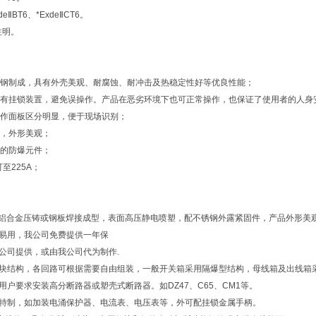
ⅡBT6、*ExdeⅡCT6。
注明。
钢制成，具有外壳美观、耐腐蚀、耐冲击及热稳定性好等优良性能；
有挂锁装置，避免误操作。产品在恶劣环境下也可正常操作，也保证了使用者的人身
作面板区分明显，便于现场识别；
，外形美观；
的防爆元件；
至225A；
102铝合金压铸或钢板焊接成型，表面高压静电喷塑，配不锈钢外露紧固件，产品外形美
全易用，我公司免费提供一年保
贵公司提供，或由我公司代为制作.
模块结构，各回路可根据需要自由组装，一般开关箱采用隔爆型结构，母线箱及出线箱采
据用户要求安装高分断路器或塑壳式断路器。如DZ47、C65、CM1等。
求特制，如加装电涌保护器、电流表、电压表等，外可配挂锁金属手柄。