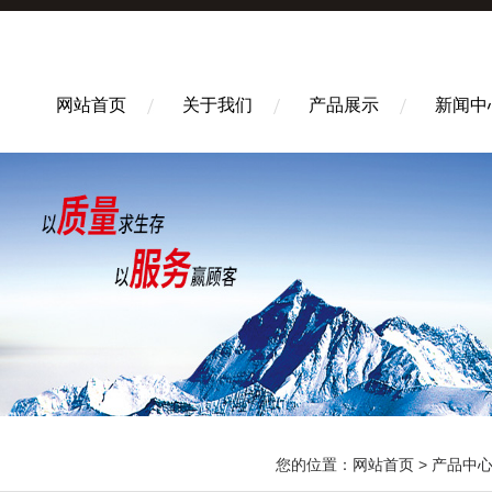
网站首页
关于我们
产品展示
新闻中
您的位置：
网站首页
>
产品中