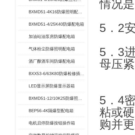
情况是
BXMD51-4K16防爆照明配电箱
5．2
BXMD51-4/25K40防爆配电箱
加油站油泵房防爆配电箱
5．3
气体粉尘防爆照明配电箱
母压
酒厂酿酒车间防爆配电箱
BXX53-6/63K80防爆检修插座配电箱
LED显示屏防爆显示器箱
5．4
BXMD51-12/10K25防爆照明箱
粘或硬
BEP56-4K隔爆型配电箱
购并更
电机启停防爆按钮操作箱