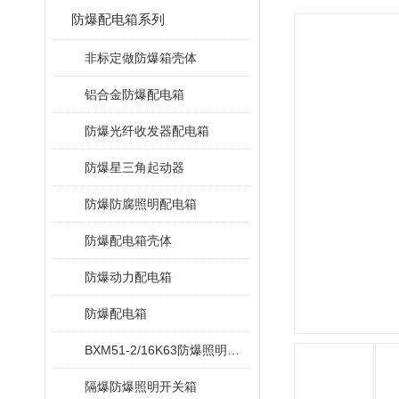
防爆配电箱系列
非标定做防爆箱壳体
铝合金防爆配电箱
防爆光纤收发器配电箱
防爆星三角起动器
防爆防腐照明配电箱
防爆配电箱壳体
防爆动力配电箱
防爆配电箱
BXM51-2/16K63防爆照明开关箱
隔爆防爆照明开关箱