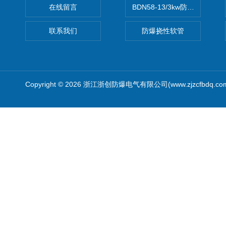
在线留言
BDN58-13/3kw防爆电热油汀
联系我们
防爆挠性软管
Copyright © 2026 浙江浙创防爆电气有限公司(www.zjzcfbdq.c