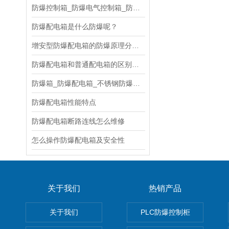
防爆控制箱_防爆电气控制箱_防爆控制箱柜如何正
防爆配电箱是什么防爆呢？
增安型防爆配电箱的防爆原理分三种
防爆配电箱和普通配电箱的区别有哪些?
防爆箱_防爆配电箱_不锈钢防爆箱使用方法
防爆配电箱性能特点
防爆配电箱断路连线怎么维修
怎么操作防爆配电箱及安全性
关于我们
热销产品
关于我们
PLC防爆控制柜