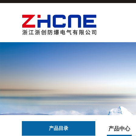
产品目录
产品中心