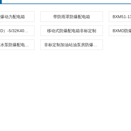
0防爆动力配电箱
带防雨罩防爆配电箱
BXMDBXM（D）-5/32K40防爆配电箱
移动式防爆配电箱非标定制
非标定制液位水泵防爆配电箱 粉尘防爆控制箱
非标定制加油站油泵房防爆配电箱