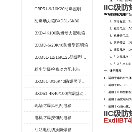
注：IIC类产品可用于
IIC级
CBP51-9/16K20防爆照明配电箱
IIC级防爆配电箱
产品
防爆动力箱BXD51-6K80
1. 防爆标志：ExdeIIC
2. 额定电压：AC220/
BXD-4K100防爆动力配电箱
3. 总开关电流：10
4. 防护等级：IP54/I
BXMD-6/20K40防爆型照明箱
5. 螺纹规格：DN15-
BXM51-12/16K125防爆型照明配电箱
6. 引入线规格：直径
7. 引入引出方向
粉尘防爆检修动力配电箱
一、适用范围
1．适用于爆炸性气体
BXM51-8/16K40防爆照明电源配电箱
2．适用于IIA、IIB
3．适用于可燃性粉尘环
BXD51-4K40/100防爆型动力配电箱
4．适用于温度组别为
现场防爆风机配电箱
5．适用于石油石化
IIC级
电机防爆按钮配电箱
ExdIIB
油站电机切换防爆箱