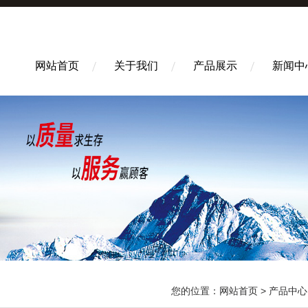
网站首页
关于我们
产品展示
新闻中
您的位置：
网站首页
>
产品中心