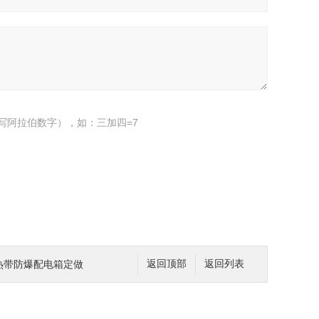
写阿拉伯数字），如：三加四=7
热带防爆配电箱定做
返回顶部
返回列表