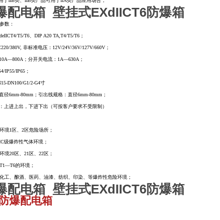
IIB类、IIB类产品可用于IIA类产品应用场合；
防爆配电箱
壁挂式EXdIICT6防爆箱
参数：
T4/T5/T6、DIP A20 TA,T4/T5/T6；
380V, 非标准电压：12V/24V/36V/127V/660V；
A—800A；分开关电流：1A—630A；
P55/IP65；
DN100/G1/2-G4寸
6mm-80mm；引出线规格：直径6mm-80mm；
：上进上出，下进下出（可按客户要求不受限制）
环境1区、2区危险场所；
、IIC级爆炸性气体环境；
境20区、21区、22区；
T1—T6的环境；
、化工、酿酒、医药、油漆、纺织、印染、等爆炸性危险环境；
防爆配电箱
壁挂式EXdIICT6防爆箱
T4防爆配电箱