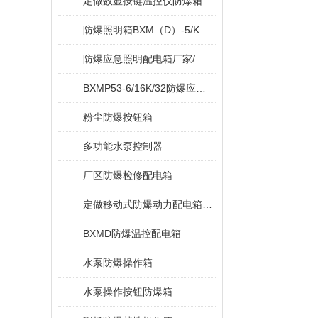
定做数显按键温控仪防爆箱
防爆照明箱BXM（D）-5/K
防爆应急照明配电箱厂家/价格
BXMP53-6/16K/32防爆应急照明配电箱
粉尘防爆按钮箱
多功能水泵控制器
厂区防爆检修配电箱
定做移动式防爆动力配电箱非标
BXMD防爆温控配电箱
水泵防爆操作箱
水泵操作按钮防爆箱