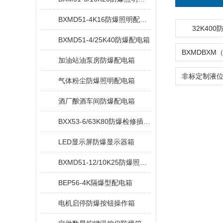
BXMD51-4K16防爆照明配电箱
32K40
BXMD51-4/25K40防爆配电箱
加油站油泵房防爆配电箱
气体粉尘防爆照明配电箱
酒厂酿酒车间防爆配电箱
BXX53-6/63K80防爆检修插座配电箱
LED显示屏防爆显示器箱
BXMD51-12/10K25防爆照明箱
BEP56-4K隔爆型配电箱
电机启停防爆按钮操作箱