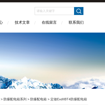
心
技术文章
在线留言
联系我们
>
防爆配电箱系列
>
防爆配电箱
> 定做ExdIIBT4防爆配电箱