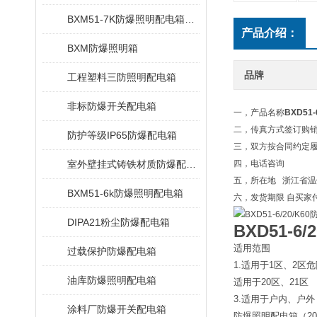
BXM51-7K防爆照明配电箱厂家
产品介绍：
BXM防爆照明箱
品牌
工程塑料三防照明配电箱
非标防爆开关配电箱
一，产品名称
BXD51
二，传真方式签订购
防护等级IP65防爆配电箱
三，双方按合同约定
室外壁挂式铸铁材质防爆配电箱
四，电话咨询
五，所在地 浙江省
BXM51-6k防爆照明配电箱
六，发货期限 自买家
DIPA21粉尘防爆配电箱
BXD51-6
适用范围
过载保护防爆配电箱
1.适用于1区、2区危
油库防爆照明配电箱
适用于20区、21区
3.适用于户内、户外（I
涂料厂防爆开关配电箱
防爆照明配电箱（2