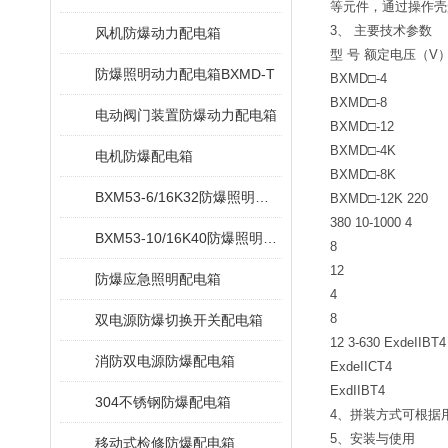
等元件，通过操作壳
3、 主要技术参数
风机防爆动力配电箱
型 号 额定电压（V
防爆照明动力配电箱BXMD-T
BXMD□-4
BXMD□-8
电动阀门装置防爆动力配电箱
BXMD□-12
BXMD□-4K
电机防爆配电箱
BXMD□-8K
BXM53-6/16K32防爆照明配电箱
BXMD□-12K 220
380 10-1000 4
BXM53-10/16K40防爆照明配电箱
8
12
防爆应急照明配电箱
4
8
双电源防爆切换开关配电箱
12 3-630 ExdeIIBT4
消防双电源防爆配电箱
ExdeIICT4
ExdIIBT4
304不锈钢防爆配电箱
4、拼装方式可根据
5、安装与使用
移动式检修防爆配电箱