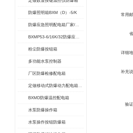
定做数显按键温控仪防爆箱
防爆照明箱BXM（D）-5/K
常用
防爆应急照明配电箱厂家/价格
BXMP53-6/16K/32防爆应急照明配电箱
粉尘防爆按钮箱
详细
多功能水泵控制器
补充
厂区防爆检修配电箱
定做移动式防爆动力配电箱非标
BXMD防爆温控配电箱
验
水泵防爆操作箱
水泵操作按钮防爆箱