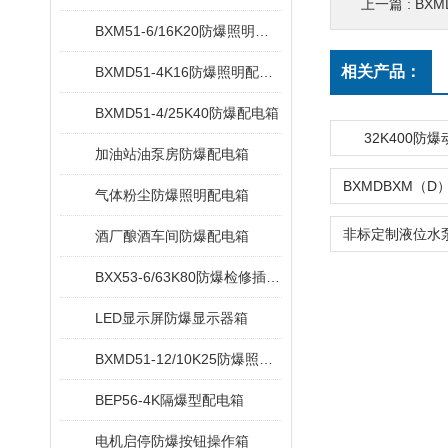
上一篇 :
BX
BXM51-6/16K20防爆照明配电箱
相关产品：
BXMD51-4K16防爆照明配电箱
BXMD51-4/25K40防爆配电箱
32K400防
加油站油泵房防爆配电箱
气体粉尘防爆照明配电箱
酒厂酿酒车间防爆配电箱
BXX53-6/63K80防爆检修插座配电箱
LED显示屏防爆显示器箱
BXMD51-12/10K25防爆照明箱
BEP56-4K隔爆型配电箱
电机启停防爆按钮操作箱