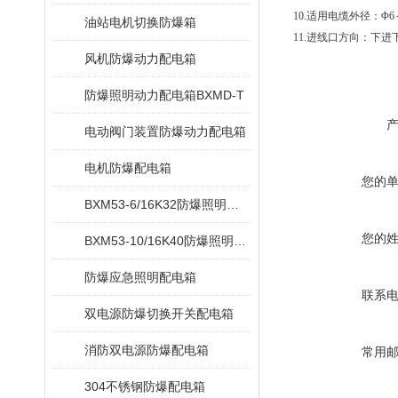
10.适用电缆外径：Φ6
油站电机切换防爆箱
11.进线口方向：下
风机防爆动力配电箱
防爆照明动力配电箱BXMD-T
电动阀门装置防爆动力配电箱
电机防爆配电箱
您的
BXM53-6/16K32防爆照明配电箱
您的
BXM53-10/16K40防爆照明配电箱
防爆应急照明配电箱
联系
双电源防爆切换开关配电箱
消防双电源防爆配电箱
常用
304不锈钢防爆配电箱