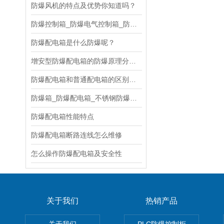
防爆风机的特点及优势你知道吗？
防爆控制箱_防爆电气控制箱_防爆控制箱柜如何正
防爆配电箱是什么防爆呢？
增安型防爆配电箱的防爆原理分三种
防爆配电箱和普通配电箱的区别有哪些?
防爆箱_防爆配电箱_不锈钢防爆箱使用方法
防爆配电箱性能特点
防爆配电箱断路连线怎么维修
怎么操作防爆配电箱及安全性
关于我们
热销产品