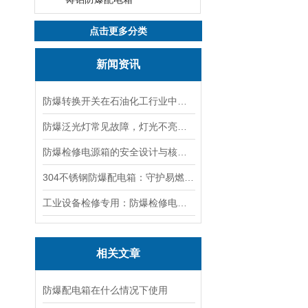
点击更多分类
新闻资讯
防爆转换开关在石油化工行业中的应用
防爆泛光灯常见故障，灯光不亮频闪发热漏电照明异常排查解决方法
防爆检修电源箱的安全设计与核心功能，一文讲明白
304不锈钢防爆配电箱：守护易燃易爆环境电路安全
工业设备检修专用：防爆检修电源箱便携实用满足现场供电需求
相关文章
防爆配电箱在什么情况下使用