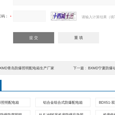
证码：
请输入计算结果（填
BXMD青岛防爆照明配电箱生产厂家
下一篇 :
BXMD宁夏防爆
爆照明配电箱
铝合金组合式防爆配电箱
BXM8050-T2防爆防腐照明配电箱
ALE-WPF风机房防爆应急照明配电箱
机旁电