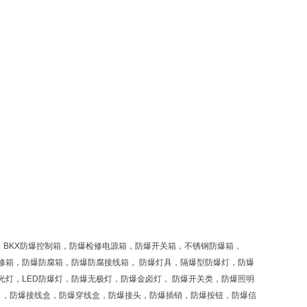
，
BKX
防爆控制箱，防爆检修电源箱，防爆开关箱，不锈钢防爆箱，
修箱，防爆防腐箱，防爆防腐接线箱，
防爆灯具，隔爆型防爆灯，防爆
光灯，
LED
防爆灯，防爆无极灯，防爆金卤灯，
防爆开关类，防爆照明
，防爆接线盒，防爆穿线盒，防爆接头，防爆插销，防爆按钮，防爆信