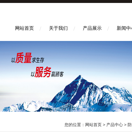
网站首页
关于我们
产品展示
新闻中
您的位置：
网站首页
>
产品中心
>
防