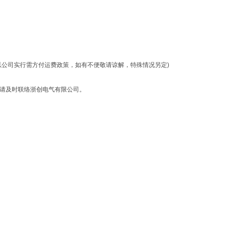
以公司实行需方付运费政策，如有不便敬请谅解，特殊情况另定
)
请及时联络浙创电气有限公司。