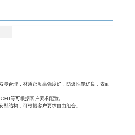
紧凑合理，材质密度高强度好，防爆性能优良，表面
,CM1
等可根据客户要求配置。
安型结构，可根据客户要求自由组合。