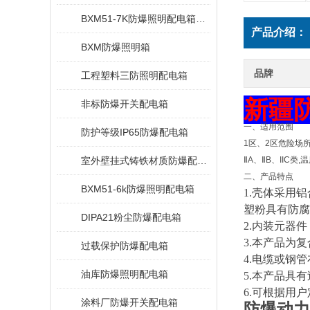
BXM51-7K防爆照明配电箱厂家
产品介绍：
BXM防爆照明箱
品牌
工程塑料三防照明配电箱
新疆
非标防爆开关配电箱
一、适用范围
防护等级IP65防爆配电箱
1
区、2区危险场
室外壁挂式铸铁材质防爆配电箱
ⅡA、ⅡB、IIC类
二、产品特点
BXM51-6k防爆照明配电箱
1.
壳体采用铝
塑粉具有防腐
DIPA21粉尘防爆配电箱
2.
内装元器件
3.
本产品为复
过载保护防爆配电箱
4.
电缆或
钢管
油库防爆照明配电箱
5.
本产品具有
6.
可根据用户
涂料厂防爆开关配电箱
防爆动力