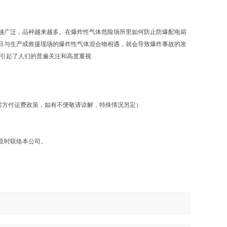
越广泛，品种越来越多。在爆炸性气体危险场所里如何防止防爆配电箱
旦与生产或救援现场的爆炸性气体混合物相遇，就会导致爆炸事故的发
已引起了人们的普遍关注和高度重视
需方付运费政策，如有不便敬请谅解，特殊情况另定）
及时联络本公司。