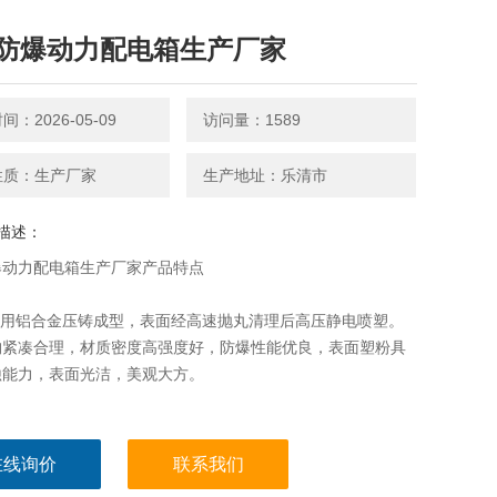
防爆动力配电箱生产厂家
：2026-05-09
访问量：1589
性质：生产厂家
生产地址：乐清市
描述：
爆动力配电箱生产厂家产品特点
采用铝合金压铸成型，表面经高速抛丸清理后高压静电喷塑。
构紧凑合理，材质密度高强度好，防爆性能优良，表面塑粉具
蚀能力，表面光洁，美观大方。
元器件：高分断小型断路器或塑壳式断路器，有C65,DZ47，
8,NM1,CM1等可根据客户要求配置。
在线询价
联系我们