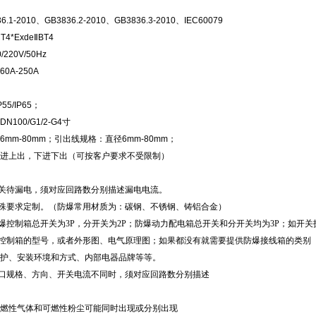
1-2010、GB3836.2-2010、GB3836.3-2010、IEC60079
T4*ExdeⅡBT4
220V/50Hz
A-250A
55/IP65；
N100/G1/2-G4寸
mm-80mm；引出线规格：直径6mm-80mm；
进上出，下进下出（可按客户要求不受限制）
开关待漏电，须对应回路数分别描述漏电电流。
特殊要求定制。（防爆常用材质为：碳钢、不锈钢、铸铝合金）
防爆控制箱总开关为3P，分开关为2P；防爆动力配电箱总开关和分开关均为3P；如开
爆控制箱的型号，或者外形图、电气原理图；如果都没有就需要提供防爆接线箱的类别
护、安装环境和方式、内部电器品牌等等。
线口规格、方向、开关电流不同时，须对应回路数分别描述
燃性气体和可燃性粉尘可能同时出现或分别出现