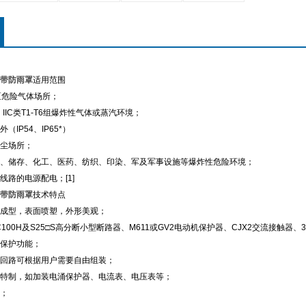
带防雨罩
适用范围
区危险气体场所；
B、IIC类T1-T6组爆炸性气体或蒸汽环境；
IP54、IP65*）
尘场所；
、储存、化工、医药、纺织、印染、军及军事设施等爆炸性危险环境；
线路的电源配电；[1]
带防雨罩
技术特点
成型，表面喷塑，外形美观；
C100H及S25□S高分断小型断路器、M611或GV2电动机保护器、CJX2交流接触器
保护功能；
回路可根据用户需要自由组装；
特制，如加装电涌保护器、电流表、电压表等；
；