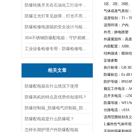
1区、2区、20区、
防爆转换开关在石油化工行业中的应用
气体或蒸气类别：II 
防爆泛光灯常见故障，灯光不亮频闪发热漏电照明异常排查解决方法
温度组别：T1～T
适用环境：户内、
防爆检修电源箱的安全设计与核心功能，一文讲明白
外壳：静电喷塑
304不锈钢防爆配电箱：守护易燃易爆环境电路安全
外露紧固件：高质
内部配置：ABB、
工业设备检修专用：防爆检修电源箱便携实用满足现场供电需求
结构描述：模块结
定做参数
执行标准：GB 3836.1
相关文章
防爆标志：Ex dII C T
防护等级：IP65/IP5
防爆配电箱在什么情况下使用
额定工作电压：AC2
总开关电流：≤25
防爆风机的特点及优势你知道吗？
防腐等级：WF1/W
防爆控制箱_防爆电气控制箱_防爆控制箱柜如何正
分路电流：≤63A
适用范围组别含义
防爆配电箱是什么防爆呢？
1.爆炸性气体环
怎样长期护理户外防爆配电箱
不同的国家和地区