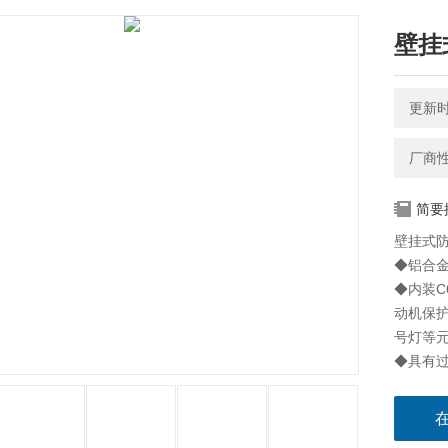
壁挂
更新时间
厂商
简要
壁挂式
◆铝合
◆内装C
动机保护
号灯等
◆具有
◆模块
◆可根
◆钢管