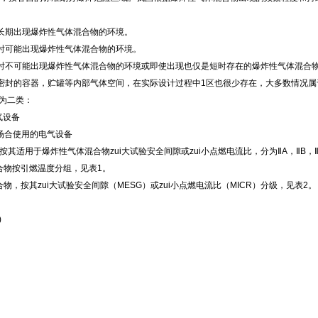
长期出现爆炸性气体混合物的环境。
时可能出现爆炸性气体混合物的环境。
时不可能出现爆炸性气体混合物的环境或即使出现也仅是短时存在的爆炸性气体混合
密封的容器，贮罐等内部气体空间，在实际设计过程中1区也很少存在，大多数情况属
分为二类：
气设备
场合使用的电气设备
，按其适用于爆炸性气体混合物zui大试验安全间隙或zui小点燃电流比，分为ⅡA，ⅡB，Ⅱ
混合物按引燃温度分组，见表1。
合物，按其zui大试验安全间隙（MESG）或zui小点燃电流比（MICR）分级，见表2。
)