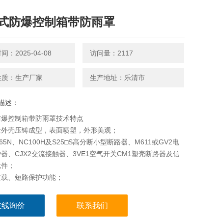
式防爆控制箱带防雨罩
：2025-04-08
访问量：2117
性质：生产厂家
生产地址：乐清市
描述：
防爆控制箱带防雨罩技术特点
金外壳压铸成型，表面喷塑，外形美观；
65N、NC100H及S25□S高分断小型断路器、M611或GV2电
器、CJX2交流接触器、3VE1空气开关CM1塑壳断路器及信
元件；
过载、短路保护功能；
结构，各种回路可根据用户需要自由组装；
据用户要求特制，如加装电涌保护器、电流表、电压表等；
在线询价
联系我们
货电缆布线；