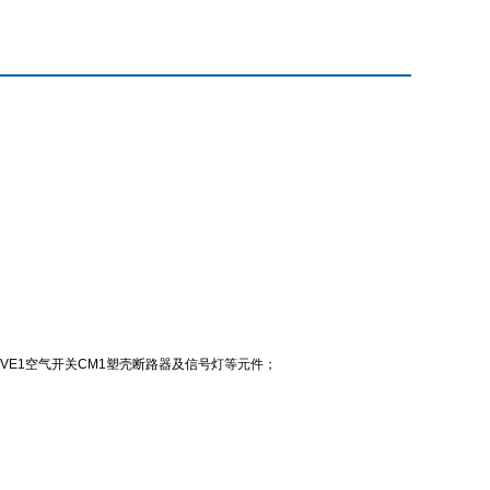
、3VE1空气开关CM1塑壳断路器及信号灯等元件；