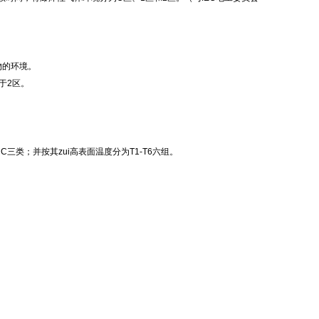
物的环境。
于2区。
C三类；并按其zui高表面温度分为T1-T6六组。