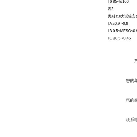
T6 85<t≤100
表2
类别 zui大试验
ⅡA ≥0.9 >0.8
ⅡB 0.5<MESG<0.
ⅡC ≤0.5 <0.45
您的
您的
联系