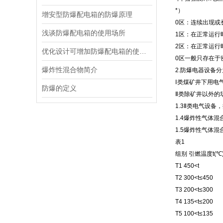
*）
增安型防爆配电箱的防爆原理
0区：连续出现或
浅谈防爆配电箱的使用场所
1区：在正常运行
2区：在正常运行
优化设计可增加防爆配电箱的使用寿命
0区一般只存在于
爆炸性混合物简介
2.防爆电器设备
Ⅰ类煤矿井下用电
防爆的定义
Ⅱ类除矿井以外的
1.3Ⅱ类电气设备
1.4爆炸性气体
1.5爆炸性气体混
表1
组别 引燃温度t(℃
T1 450<t
T2 300<t≤450
T3 200<t≤300
T4 135<t≤200
T5 100<t≤135