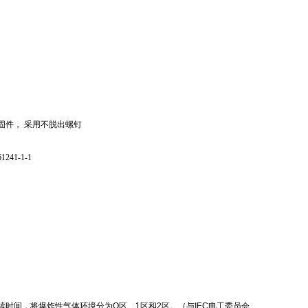
固件， 采用不脱出螺钉
1241-1-1
时间，将爆炸性气体环境分为O区、1区和2区。（与IEC电工委员会