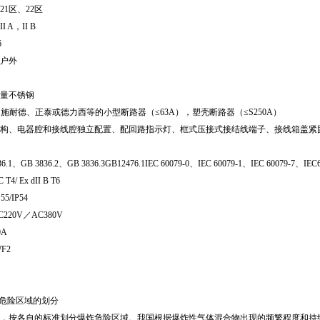
21区、22区
A，II B
6
户外
量不锈钢
施耐德、正泰或德力西等的小型断路器（≤63A），塑壳断路器（≤S250A）
构、电器腔和接线腔独立配置、配回路指示灯、框式压接式接结线端子、接线箱盖紧
、GB 3836.2、GB 3836.3GB12476.1IEC 60079-0、IEC 60079-1、IEC 60079-7、IEC6
4/ Ex dII B T6
5/IP54
20V／AC380V
0A
F2
境危险区域的划分
，按各自的标准划分爆炸危险区域。我国根据爆炸性气体混合物出现的频繁程度和持续