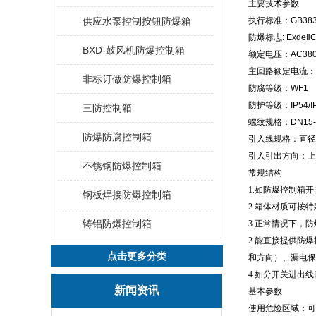
主要技术参数
供应水泵控制按钮防爆箱
执行标准：GB3836.
防爆标志: ExdeⅡC
BXD-鼓风机防爆控制箱
额定电压：AC380/
主回路额定电流：60
非标订做防爆控制箱
防腐等级：WF1
防护等级：IP54/IP
三防控制箱
螺纹规格：DN15-D
防爆防腐控制箱
引入线规格：直径6
引入引出方向：上
不锈钢防爆控制箱
常规结构
1.如防爆控制箱
钢板焊接防爆控制箱
2.箱体材质可按
铸铝防爆控制箱
3.正常情况下，
2.能直接提供防
点击更多分类
和方向）、漏电保
4.如分开关进出
新闻资讯
基本参数
使用危险区域：可