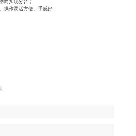
手柄而实现分合；
强、操作灵活方便、手感好；
制
。