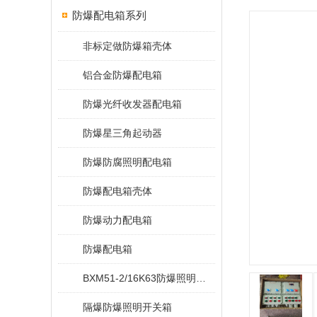
防爆配电箱系列
非标定做防爆箱壳体
铝合金防爆配电箱
防爆光纤收发器配电箱
防爆星三角起动器
防爆防腐照明配电箱
防爆配电箱壳体
防爆动力配电箱
防爆配电箱
BXM51-2/16K63防爆照明开关箱
隔爆防爆照明开关箱