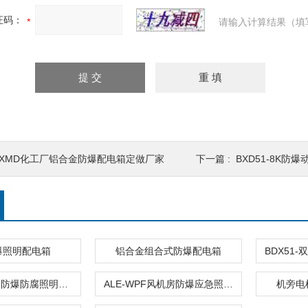
证码：
请输入计算结果（填
BXMD化工厂铝合金防爆配电箱定做厂家
下一篇 :
BXD51-8K防
爆照明配电箱
铝合金组合式防爆配电箱
BXM8050-T2防爆防腐照明配电箱
ALE-WPF风机房防爆应急照明配电箱
机旁电