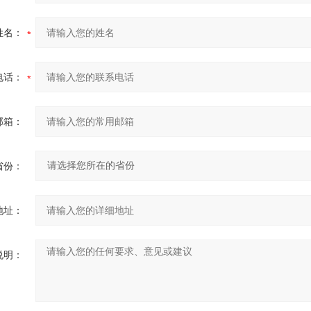
姓名：
电话：
邮箱：
省份：
地址：
说明：