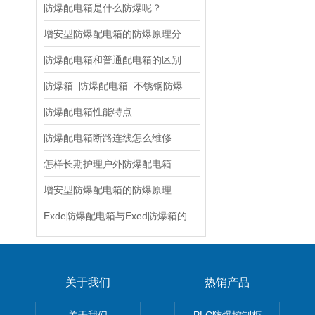
防爆配电箱是什么防爆呢？
增安型防爆配电箱的防爆原理分三种
防爆配电箱和普通配电箱的区别有哪些?
防爆箱_防爆配电箱_不锈钢防爆箱使用方法
防爆配电箱性能特点
防爆配电箱断路连线怎么维修
怎样长期护理户外防爆配电箱
增安型防爆配电箱的防爆原理
Exde防爆配电箱与Exed防爆箱的区别
关于我们
热销产品