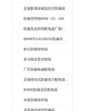
定做数显按键温控仪防爆箱
防爆照明箱BXM（D）-5/K
防爆应急照明配电箱厂家/价格
BXMP53-6/16K/32防爆应急照明配电箱
粉尘防爆按钮箱
多功能水泵控制器
厂区防爆检修配电箱
定做移动式防爆动力配电箱非标
BXMD防爆温控配电箱
水泵防爆操作箱
水泵操作按钮防爆箱