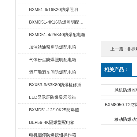
BXM51-6/16K20防爆照明配电箱
BXMD51-4K16防爆照明配电箱
BXMD51-4/25K40防爆配电箱
加油站油泵房防爆配电箱
上一篇 :
非标
气体粉尘防爆照明配电箱
相关产品：
酒厂酿酒车间防爆配电箱
BXX53-6/63K80防爆检修插座配电箱
风机防爆照
LED显示屏防爆显示器箱
BXMD51-12/10K25防爆照明箱
移动防爆动
BEP56-4K隔爆型配电箱
电机启停防爆按钮操作箱