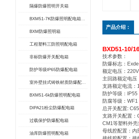
隔爆防爆照明开关箱
BXM51-7K防爆照明配电箱厂家
产品介绍：
BXM防爆照明箱
工程塑料三防照明配电箱
BXD51-1
技术参数：
非标防爆开关配电箱
防爆标志：ExdeⅡ
防护等级IP65防爆配电箱
额定电压：220V/
主回路额定电压：6
室外壁挂式铸铁材质防爆配电箱
支路额定电流：1A 2A
防护等级：IP55 
BXM51-6k防爆照明配电箱
防腐等级：WF1
DIPA21粉尘防爆配电箱
总开关配置: C6
支路开关配置：
过载保护防爆配电箱
CM1等塑料外
母线腔配置：内
油库防爆照明配电箱
接线腔配置：接