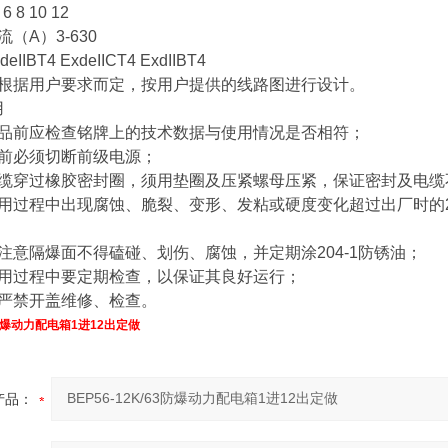
6 8 10 12
流（A）3-630
IIBT4 ExdeIICT4 ExdIIBT4
可根据用户要求而定，按用户提供的线路图进行设计。
用
产品前应检查铭牌上的技术数据与使用情况是否相符；
修前必须切断前级电源；
电缆穿过橡胶密封圈，须用垫圈及压紧螺母压紧，保证密封及电缆
使用过程中出现腐蚀、脆裂、变形、发粘或硬度变化超过出厂时的
时注意隔爆面不得磕碰、划伤、腐蚀，并定期涂204-1防锈油；
使用过程中要定期检查，以保证其良好运行；
员严禁开盖维修、检查。
63防爆动力配电箱1进12出定做
产品：