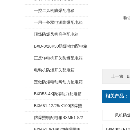
一控二风机防爆配电箱
验
一用一备双电源防爆配电箱
现场防爆风机启停配电箱
BXD-8/20K50防爆动力配电箱
正反转电机开关防爆配电箱
电动机防爆开关配电箱
上一篇 :
定做防爆电动阀动力配电箱
BXD53-4K防爆动力配电箱
相关产品：
BXM51-12/25/K100防爆照明电源箱
风机防
防爆照明配电箱BXM51-8/25/K125
BXM51-6/16K20防爆照明配电箱