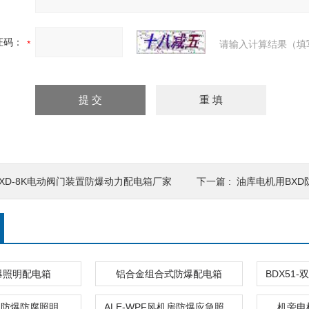
证码：
请输入计算结果（填
BXD-8K电动阀门装置防爆动力配电箱厂家
下一篇 :
油库电机用BX
爆照明配电箱
铝合金组合式防爆配电箱
BXM8050-T2防爆防腐照明配电箱
ALE-WPF风机房防爆应急照明配电箱
机旁电