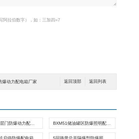
写阿拉伯数字），如：三加四=7
D防爆动力配电箱厂家
返回顶部
返回列表
BDX51-双层门防爆动力配电箱
BXM51储油罐区防爆照明配电箱
机启停防爆配电箱
5回路带总开隔爆型防爆照明配电箱