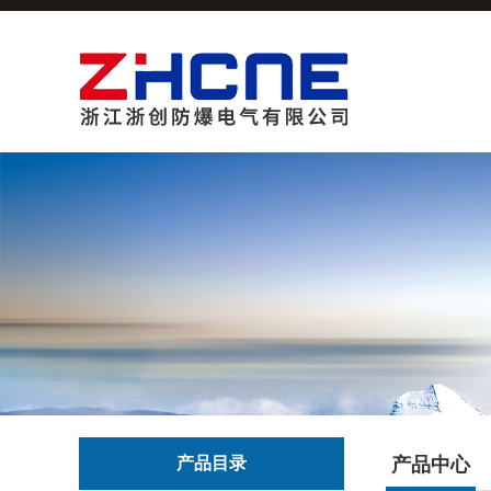
产品目录
产品中心