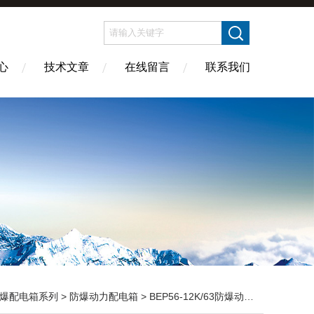
心
技术文章
在线留言
联系我们
爆配电箱系列
>
防爆动力配电箱
> BEP56-12K/63防爆动力配电箱1进12出定做