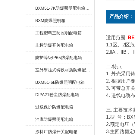
BXM51-7K防爆照明配电箱厂家
产品介绍：
BXM防爆照明箱
工程塑料三防照明配电箱
适用范围
BE
1.1区、2区
非标防爆开关配电箱
2.‖A 、‖B
防护等级IP65防爆配电箱
二.特点
室外壁挂式铸铁材质防爆配电箱
1. 外壳采
2. 根据用
BXM51-6k防爆照明配电箱
3. 可带总
DIPA21粉尘防爆配电箱
4. 进线电
过载保护防爆配电箱
三. 主要技
1.型 号：BXMD
油库防爆照明配电箱
2.额定电压（V
3.主回路额定电
涂料厂防爆开关配电箱