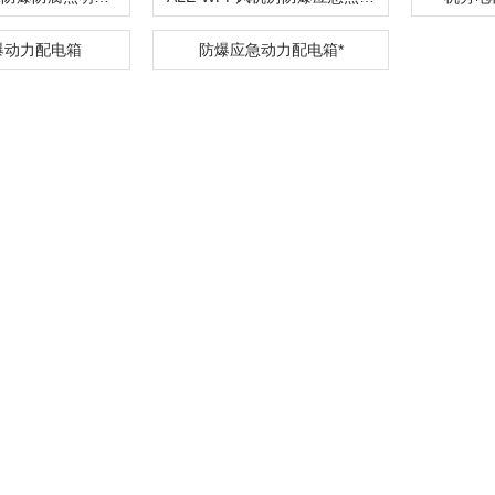
爆动力配电箱
防爆应急动力配电箱*