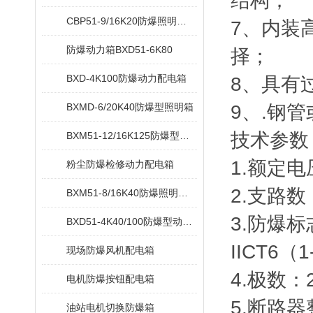
结构；
CBP51-9/16K20防爆照明配电箱
7、内装
防爆动力箱BXD51-6K80
择；
BXD-4K100防爆动力配电箱
8、具有
BXMD-6/20K40防爆型照明箱
9、.钢
技术参数
BXM51-12/16K125防爆型照明配电箱
1.额定电压
粉尘防爆检修动力配电箱
2.支路数
BXM51-8/16K40防爆照明电源配电箱
3.防爆标志：
BXD51-4K40/100防爆型动力配电箱
IICT6（1
现场防爆风机配电箱
4.极数：2P
电机防爆按钮配电箱
5.断路器
油站电机切换防爆箱