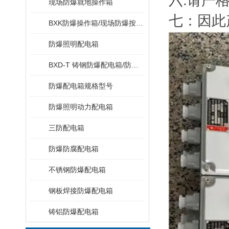
六:请严
现场防爆就地操作箱
七：因此
BXK防爆操作箱/现场防爆按钮箱特点
防爆照明配电箱
BXD-T 铸钢防爆配电箱/防爆接线箱
防爆配电箱规格型号
防爆照明动力配电箱
三防配电箱
防爆防腐配电箱
不锈钢防爆配电箱
钢板焊接防爆配电箱
铸铝防爆配电箱