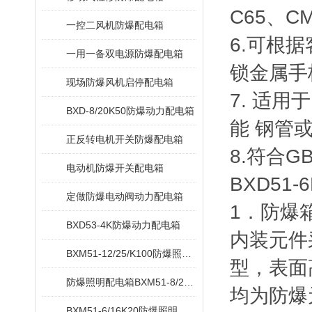
C65、C
一控二风机防爆配电箱
6.可根
一用一备双电源防爆配电箱
锁金属手
现场防爆风机启停配电箱
7. 适
BXD-8/20K50防爆动力配电箱
能 钢管
正反转电机开关防爆配电箱
8.符合GB
电动机防爆开关配电箱
BXD51
定做防爆电动阀动力配电箱
1．防爆
BXD53-4K防爆动力配电箱
内装元件
BXM51-12/25/K100防爆照明电源箱
型，表面
防爆照明配电箱BXM51-8/25/K125
均为防爆
BXM51-6/16K20防爆照明配电箱