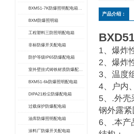
BXM51-7K防爆照明配电箱厂家
产品介绍：
BXM防爆照明箱
工程塑料三防照明配电箱
BXD5
非标防爆开关配电箱
1、爆炸
防护等级IP65防爆配电箱
2、爆炸
室外壁挂式铸铁材质防爆配电箱
3、温度组
BXM51-6k防爆照明配电箱
4、户内
DIPA21粉尘防爆配电箱
5、.外
过载保护防爆配电箱
钢外露紧
油库防爆照明配电箱
6、.本
涂料厂防爆开关配电箱