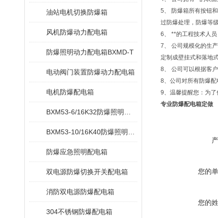
5、 防爆箱所有按钮
油站电机切换防爆箱
过防爆处理，防爆等级达到
风机防爆动力配电箱
6、 **的工程技术
7、 公司规模化的
防爆照明动力配电箱BXMD-T
定制成壁挂式和落地
8、 公司可以根据客
电动阀门装置防爆动力配电箱
8、公司对所有防爆
电机防爆配电箱
9、温馨提醒您：为
专业防爆配电箱定做
BXM53-6/16K32防爆照明配电箱
BXM53-10/16K40防爆照明配电箱
防爆应急照明配电箱
您的
双电源防爆切换开关配电箱
消防双电源防爆配电箱
您的
304不锈钢防爆配电箱