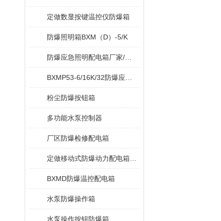
定做数显按键温控仪防爆箱
防爆照明箱BXM（D）-5/K
防爆应急照明配电箱厂家/价格
BXMP53-6/16K/32防爆应急照明配电箱
粉尘防爆按钮箱
多功能水泵控制器
厂区防爆检修配电箱
定做移动式防爆动力配电箱非标
BXMD防爆温控配电箱
水泵防爆操作箱
水泵操作按钮防爆箱