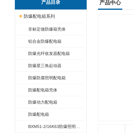
产品目录
产品中心
防爆配电箱系列
非标定做防爆箱壳体
铝合金防爆配电箱
防爆光纤收发器配电箱
防爆星三角起动器
防爆防腐照明配电箱
防爆配电箱壳体
防爆动力配电箱
防爆配电箱
BXM51-2/16K63防爆照明开关箱