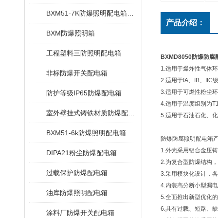
BXM51-7K防爆照明配电箱厂家
产品介绍：
BXM防爆照明箱
工程塑料三防照明配电箱
BXMD8050防爆防
1.适用于爆炸性气体
非标防爆开关配电箱
2.适用于IA、IB、I
3.适用于可燃性粉尘环
防护等级IP65防爆配电箱
4.适用于温度组别为T1
室外壁挂式铸铁材质防爆配电箱
5.适用于石油石化、
BXM51-6k防爆照明配电箱
防爆防腐照明配电箱
1.外壳采用铝合金压
DIPA21粉尘防爆配电箱
2.为复合型防爆结构
过载保护防爆配电箱
3.采用模块化设计，
4.内装高分断小型漏
油库防爆照明配电箱
5.全面推出新型优化
6.具有过载、短路、
涂料厂防爆开关配电箱