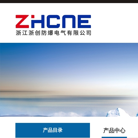
产品目录
产品中心