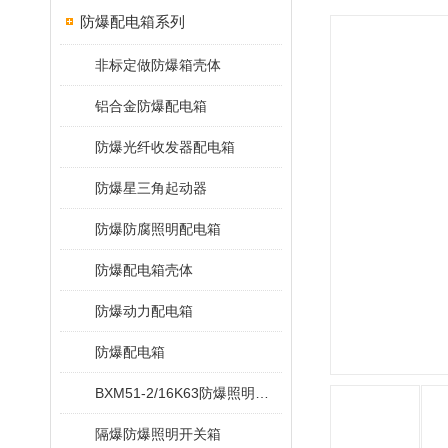
防爆配电箱系列
非标定做防爆箱壳体
铝合金防爆配电箱
防爆光纤收发器配电箱
防爆星三角起动器
防爆防腐照明配电箱
防爆配电箱壳体
防爆动力配电箱
防爆配电箱
BXM51-2/16K63防爆照明开关箱
隔爆防爆照明开关箱