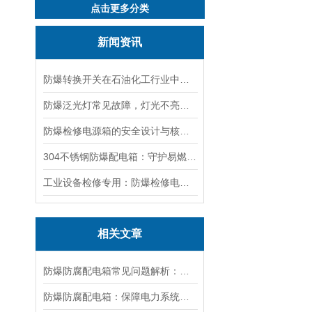
点击更多分类
新闻资讯
防爆转换开关在石油化工行业中的应用
防爆泛光灯常见故障，灯光不亮频闪发热漏电照明异常排查解决方法
防爆检修电源箱的安全设计与核心功能，一文讲明白
304不锈钢防爆配电箱：守护易燃易爆环境电路安全
工业设备检修专用：防爆检修电源箱便携实用满足现场供电需求
相关文章
防爆防腐配电箱常见问题解析：解决密封失效、接线故障，避免安全隐患
防爆防腐配电箱：保障电力系统安全的关键设备