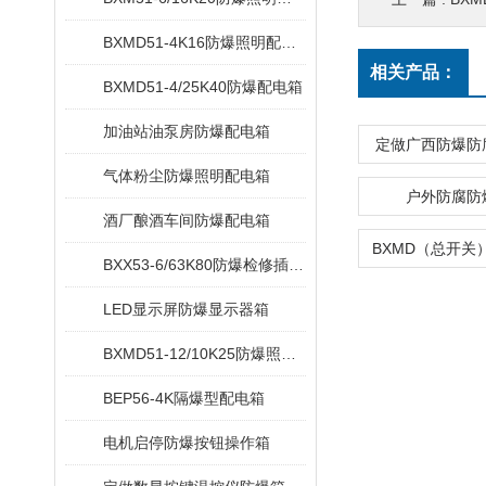
BXMD51-4K16防爆照明配电箱
相关产品：
BXMD51-4/25K40防爆配电箱
加油站油泵房防爆配电箱
定做广西防爆防
气体粉尘防爆照明配电箱
户外防腐防
酒厂酿酒车间防爆配电箱
BXX53-6/63K80防爆检修插座配电箱
LED显示屏防爆显示器箱
BXMD51-12/10K25防爆照明箱
BEP56-4K隔爆型配电箱
电机启停防爆按钮操作箱