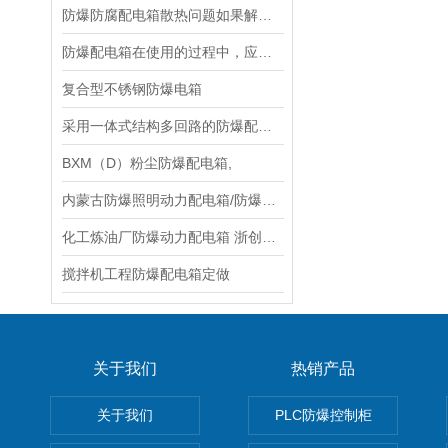
防爆防腐配电箱散热问题如果解决？
防爆配电箱在使用的过程中，应该注意什么？
复合型不锈钢防爆电箱
采用一体式结构多回路的防爆配电箱
BXM（D）粉尘防爆配电箱,
内蒙古防爆照明动力配电箱/防爆控制箱/防爆仪表箱
化工炼油厂防爆动力配电箱 浙创防爆电箱
搅拌机工程防爆配电箱定做
关于我们
热销产品
关于我们
PLC防爆控制柜