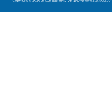
Copyright © 2026 浙江浙创防爆电气有限公司(www.zjzcfbdq.c