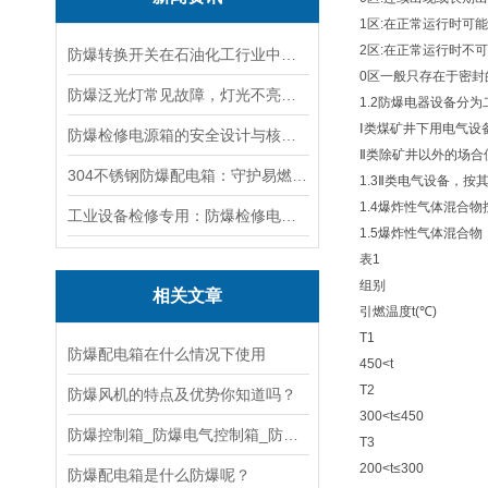
1区:在正常运行时可
2区:在正常运行时不
防爆转换开关在石油化工行业中的应用
0区一般只存在于密封
防爆泛光灯常见故障，灯光不亮频闪发热漏电照明异常排查解决方法
1.2防爆电器设备分为
Ⅰ类煤矿井下用电气设
防爆检修电源箱的安全设计与核心功能，一文讲明白
Ⅱ类除矿井以外的场合
304不锈钢防爆配电箱：守护易燃易爆环境电路安全
1.3Ⅱ类电气设备，按
1.4爆炸性气体混合
工业设备检修专用：防爆检修电源箱便携实用满足现场供电需求
1.5爆炸性气体混合物
表1
组别
相关文章
引燃温度t(℃)
T1
防爆配电箱在什么情况下使用
450<t
T2
防爆风机的特点及优势你知道吗？
300<t≤450
防爆控制箱_防爆电气控制箱_防爆控制箱柜如何正
T3
200<t≤300
防爆配电箱是什么防爆呢？