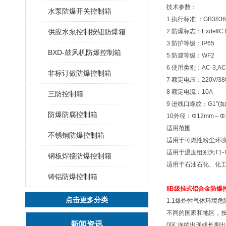
技术参数：
水泵防爆开关控制箱
1.执行标准:：GB3836.1-
供应水泵控制按钮防爆箱
2 防爆标志：ExdeⅡC
3 防护等级：IP65
BXD-鼓风机防爆控制箱
5 防腐等级：WF2
6 使用类别：AC-3,AC
非标订做防爆控制箱
7 额定电压：220V/
8 额定电流：10A
三防控制箱
9 进线口螺纹：G1″
防爆防腐控制箱
10外径：Φ12mm～Φ
适用范围
不锈钢防爆控制箱
适用于可燃性粉尘环境2
适用于温度组别为T1-T
钢板焊接防爆控制箱
适用于石油石化、化工
铸铝防爆控制箱
IIB级挂式铝合金防爆
点击更多分类
1.1爆炸性气体环境
不同的国家和地区，按
新闻资讯
0区:连续出现或长期