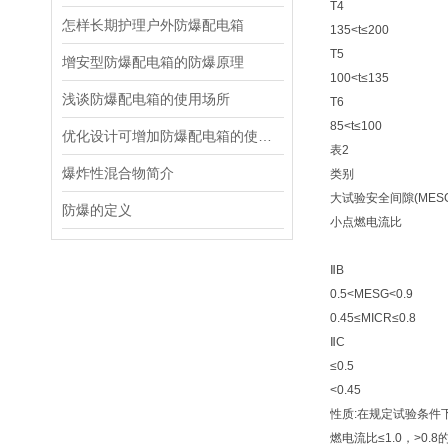
T4
怎样长期护理户外防爆配电箱
135<t≤200
T5
增安型防爆配电箱的防爆原理
100<t≤135
浅谈防爆配电箱的使用场所
T6
85<t≤100
优化设计可增加防爆配电箱的使用寿命
表2
爆炸性混合物简介
类别
大试验安全间隙(MESG
防爆的定义
小点燃电流比
ⅡB
0.5<MESG<0.9
0.45≤MICR≤0.8
ⅡC
≤0.5
<0.45
性质:在规定试验条件
燃电流比≤1.0，>0.