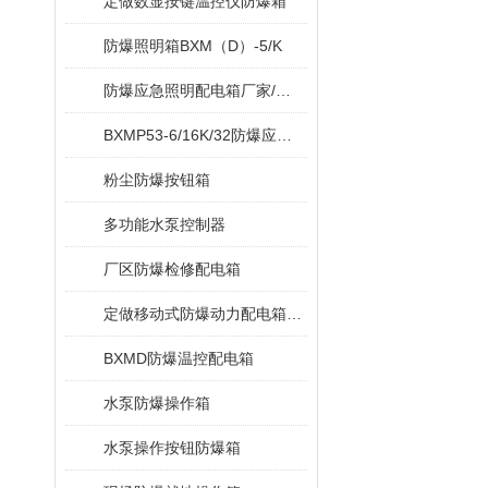
定做数显按键温控仪防爆箱
防爆照明箱BXM（D）-5/K
防爆应急照明配电箱厂家/价格
BXMP53-6/16K/32防爆应急照明配电箱
粉尘防爆按钮箱
多功能水泵控制器
厂区防爆检修配电箱
定做移动式防爆动力配电箱非标
BXMD防爆温控配电箱
水泵防爆操作箱
水泵操作按钮防爆箱