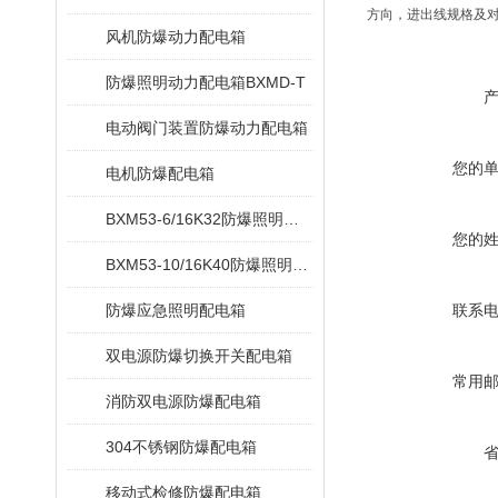
方向，进出线规格及
风机防爆动力配电箱
防爆照明动力配电箱BXMD-T
电动阀门装置防爆动力配电箱
您的
电机防爆配电箱
BXM53-6/16K32防爆照明配电箱
您的
BXM53-10/16K40防爆照明配电箱
防爆应急照明配电箱
联系
双电源防爆切换开关配电箱
常用
消防双电源防爆配电箱
304不锈钢防爆配电箱
移动式检修防爆配电箱