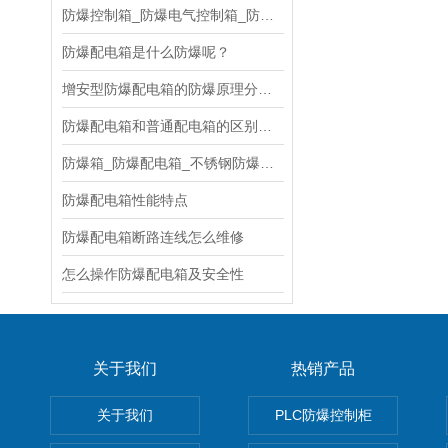
防爆控制箱_防爆电气控制箱_防爆控制箱柜如何正
防爆配电箱是什么防爆呢？
增安型防爆配电箱的防爆原理分三种
防爆配电箱和普通配电箱的区别有哪些?
防爆箱_防爆配电箱_不锈钢防爆箱使用方法
防爆配电箱性能特点
防爆配电箱断路连线怎么维修
怎么操作防爆配电箱及安全性
关于我们
热销产品
关于我们
PLC防爆控制柜