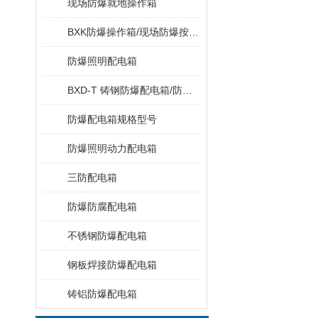
现场防爆就地操作箱
BXK防爆操作箱/现场防爆按钮箱特点
防爆照明配电箱
BXD-T 铸钢防爆配电箱/防爆接线箱
防爆配电箱规格型号
防爆照明动力配电箱
三防配电箱
防爆防腐配电箱
不锈钢防爆配电箱
钢板焊接防爆配电箱
铸铝防爆配电箱