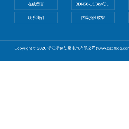
在线留言
BDN58-13/3kw防爆电热油汀
联系我们
防爆挠性软管
Copyright © 2026 浙江浙创防爆电气有限公司(www.zjzcfbdq.c