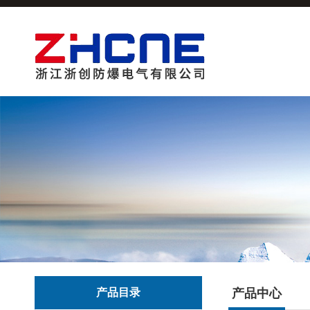
产品目录
产品中心