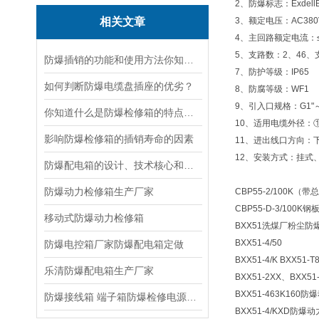
2、防爆标志：ExdellBT
相关文章
3、额定电压：AC380
4、主回路额定电流：≤
5、支路数：2、46、
防爆插销的功能和使用方法你知道吗？
7、防护等级：IP65
如何判断防爆电缆盘插座的优劣？
8、防腐等级：WF1
9、引入口规格：G1"～
你知道什么是防爆检修箱的特点吗？快来看看吧
10、适用电缆外径：①1
影响防爆检修箱的插销寿命的因素
11、进出线口方向：
12、安装方式：挂式
防爆配电箱的设计、技术核心和使用方法介绍
防爆动力检修箱生产厂家
CBP55-2/100K
CBP55-D-3/100
移动式防爆动力检修箱
BXX51洗煤厂粉尘防
BXX51-4/50
防爆电控箱厂家防爆配电箱定做
BXX51-4/K BXX5
乐清防爆配电箱生产厂家
BXX51-2XX、BXX
BXX51-463K160
防爆接线箱 端子箱防爆检修电源箱 配电箱壳体
BXX51-4/KXD防爆