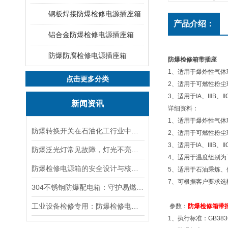
钢板焊接防爆检修电源插座箱
产品介绍：
铝合金防爆检修电源插座箱
防爆防腐检修电源插座箱
防爆检修箱带插座
1、适用于爆炸性气体
点击更多分类
2、适用于可燃性粉尘
3、适用于IA、IⅡB、
新闻资讯
详细资料：
1、适用于爆炸性气体
防爆转换开关在石油化工行业中的应用
2、适用于可燃性粉尘
3、适用于IA、IⅡB、
防爆泛光灯常见故障，灯光不亮频闪发热漏电照明异常排查解决方法
4、适用于温度组别为T1
防爆检修电源箱的安全设计与核心功能，一文讲明白
5、适用于石油乘炼
7、可根据客户要求选
304不锈钢防爆配电箱：守护易燃易爆环境电路安全
工业设备检修专用：防爆检修电源箱便携实用满足现场供电需求
参数：
防爆检修箱带
1、执行标准：GB3836.1