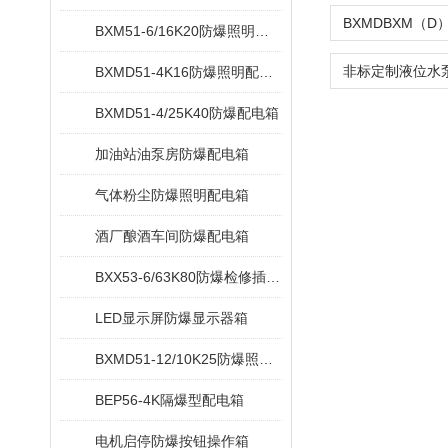
BXM51-6/16K20防爆照明配电箱
BXMD51-4K16防爆照明配电箱
BXMD51-4/25K40防爆配电箱
加油站油泵房防爆配电箱
气体粉尘防爆照明配电箱
酒厂酿酒车间防爆配电箱
BXX53-6/63K80防爆检修插座配电箱
LED显示屏防爆显示器箱
BXMD51-12/10K25防爆照明箱
BEP56-4K隔爆型配电箱
电机启停防爆按钮操作箱