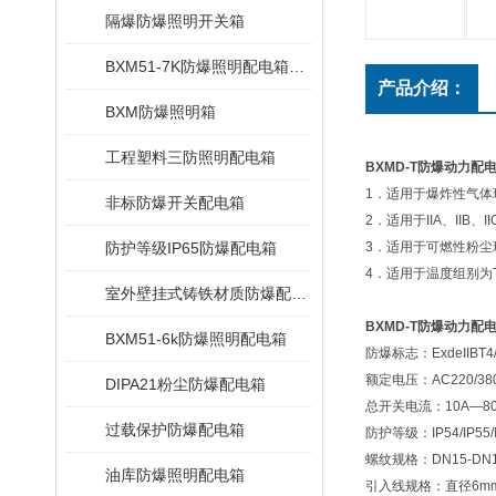
隔爆防爆照明开关箱
BXM51-7K防爆照明配电箱厂家
产品介绍：
BXM防爆照明箱
工程塑料三防照明配电箱
BXMD-T防爆动力配
1．适用于爆炸性气体
非标防爆开关配电箱
2．适用于IIA、IIB
防护等级IP65防爆配电箱
3．适用于可燃性粉尘环
4．适用于温度组别为T
室外壁挂式铸铁材质防爆配电箱
BXMD-T防爆动力配
BXM51-6k防爆照明配电箱
防爆标志：ExdeIIBT4/T5
额定电压：AC220/380
DIPA21粉尘防爆配电箱
总开关电流：10A—8
过载保护防爆配电箱
防护等级：IP54/IP55/
螺纹规格：DN15-DN10
油库防爆照明配电箱
引入线规格：直径6mm