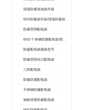
现场防爆就地操作箱
BXK防爆操作箱/现场防爆按钮箱特点
防爆照明配电箱
BXD-T 铸钢防爆配电箱/防爆接线箱
防爆配电箱规格型号
防爆照明动力配电箱
三防配电箱
防爆防腐配电箱
不锈钢防爆配电箱
钢板焊接防爆配电箱
铸铝防爆配电箱