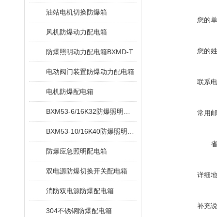
油站电机切换防爆箱
您的
风机防爆动力配电箱
您的
防爆照明动力配电箱BXMD-T
电动阀门装置防爆动力配电箱
联系
电机防爆配电箱
BXM53-6/16K32防爆照明配电箱
常用
BXM53-10/16K40防爆照明配电箱
防爆应急照明配电箱
双电源防爆切换开关配电箱
详细
消防双电源防爆配电箱
补充
304不锈钢防爆配电箱