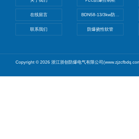
关于我们
PLC防爆控制柜
在线留言
BDN58-13/3kw防爆电热油汀
联系我们
防爆挠性软管
Copyright © 2026 浙江浙创防爆电气有限公司(www.zjzcfbdq.c