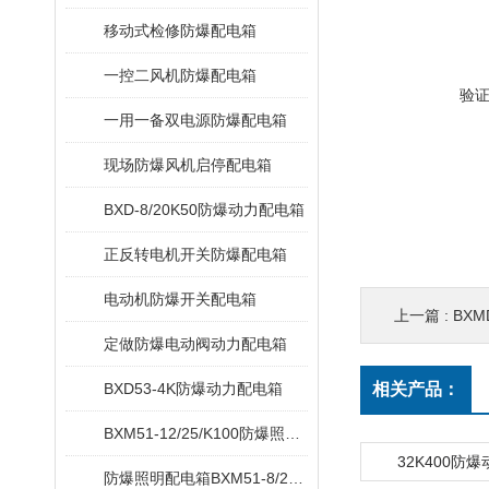
移动式检修防爆配电箱
一控二风机防爆配电箱
验
一用一备双电源防爆配电箱
现场防爆风机启停配电箱
BXD-8/20K50防爆动力配电箱
正反转电机开关防爆配电箱
电动机防爆开关配电箱
上一篇 :
BX
定做防爆电动阀动力配电箱
BXD53-4K防爆动力配电箱
相关产品：
BXM51-12/25/K100防爆照明电源箱
32K400防
防爆照明配电箱BXM51-8/25/K125