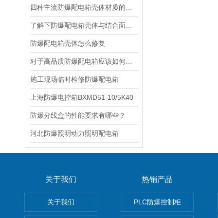
四种主流防爆配电箱壳体材质的选择以及优点
了解下防爆配电箱壳体与结合面的修复
防爆配电箱壳体怎么修复
对于高品质防爆配电箱应该如何进行选购？
施工现场临时检修防爆配电箱
上海防爆电控箱BXMD51-10/5K40
防爆分线盒的性能要求有哪些？
河北防爆照明动力照明配电箱
关于我们
热销产品
关于我们
PLC防爆控制柜