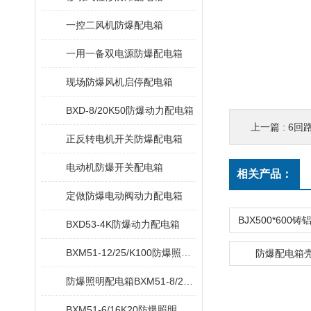
一控二风机防爆配电箱
一用一备双电源防爆配电箱
现场防爆风机启停配电箱
BXD-8/20K50防爆动力配电箱
上一篇 :
6回
正反转电机开关防爆配电箱
电动机防爆开关配电箱
相关产品：
定做防爆电动阀动力配电箱
BXD53-4K防爆动力配电箱
BXM51-12/25/K100防爆照明电源箱
防爆配电箱壳
防爆照明配电箱BXM51-8/25/K125
BXM51-6/16K20防爆照明配电箱