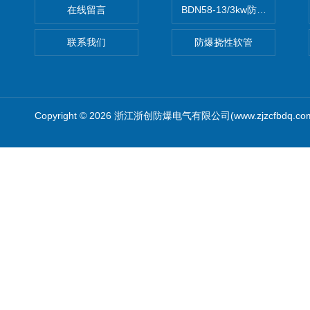
在线留言
BDN58-13/3kw防爆电热油汀
联系我们
防爆挠性软管
Copyright © 2026 浙江浙创防爆电气有限公司(www.zjzcfbdq.c