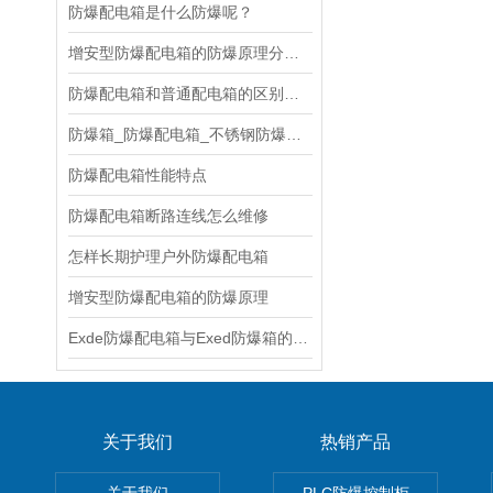
防爆配电箱是什么防爆呢？
增安型防爆配电箱的防爆原理分三种
防爆配电箱和普通配电箱的区别有哪些?
防爆箱_防爆配电箱_不锈钢防爆箱使用方法
防爆配电箱性能特点
防爆配电箱断路连线怎么维修
怎样长期护理户外防爆配电箱
增安型防爆配电箱的防爆原理
Exde防爆配电箱与Exed防爆箱的区别
关于我们
热销产品