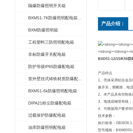
隔爆防爆照明开关箱
BXM51-7K防爆照明配电箱厂家
产品介绍：
BXM防爆照明箱
工程塑料三防照明配电箱
非标防爆开关配电箱
BXD51-12/15/K5
防护等级IP65防爆配电箱
产品特点
室外壁挂式铸铁材质防爆配电箱
1、壳体采用铝合金
换开关，熔断路，电
BXM51-6k防爆照明配电箱
2、本产品具有控制各
3、电缆或钢管布线；
DIPA21粉尘防爆配电箱
4、可根据用户要求特
过载保护防爆配电箱
技术参数：
执行标准：GB3836.1、
油库防爆照明配电箱
型号规格：BXM8050-2