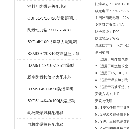
防爆标志：Exed II CT6
涂料厂防爆开关配电箱
额定电压：220V/380
CBP51-9/16K20防爆照明配电箱
主回路额定电流：32A以
支路额定电流：1A——
防爆动力箱BXD51-6K80
防护等级：IP66
防腐等级：WF2
BXD-4K100防爆动力配电箱
进线口方向：下进下
使用范围
BXMD-6/20K40防爆型照明箱
1、适用于爆炸性气体
BXM51-12/16K125防爆型照明配电箱
2、适用于可燃性粉尘
3、适用于ⅡA、ⅡB、
粉尘防爆检修动力配电箱
4、适用于温度组别为
5、适用于石油采炼
BXM51-8/16K40防爆照明电源配电箱
安装方式：挂式
BXD51-4K40/100防爆型动力配电箱
安装与使用
5．1安装使用产品前
现场防爆风机配电箱
5．2安装及维修前必
5．3进、出线电缆穿
电机防爆按钮配电箱
5．4密封圈在使用过