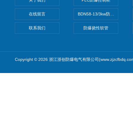
关于我们
PLC防爆控制柜
在线留言
BDN58-13/3kw防爆电热油汀
联系我们
防爆挠性软管
Copyright © 2026 浙江浙创防爆电气有限公司(www.zjzcfbdq.c