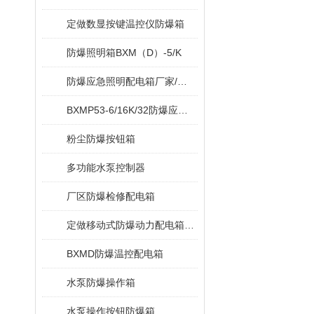
定做数显按键温控仪防爆箱
防爆照明箱BXM（D）-5/K
防爆应急照明配电箱厂家/价格
BXMP53-6/16K/32防爆应急照明配电箱
粉尘防爆按钮箱
多功能水泵控制器
厂区防爆检修配电箱
定做移动式防爆动力配电箱非标
BXMD防爆温控配电箱
水泵防爆操作箱
水泵操作按钮防爆箱