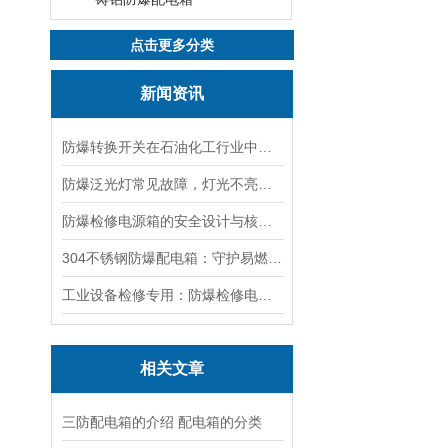
点击更多分类
新闻资讯
防爆转换开关在石油化工行业中的应用
防爆泛光灯常见故障，灯光不亮频闪发热漏电照明异常排查解决方法
防爆检修电源箱的安全设计与核心功能，一文讲明白
304不锈钢防爆配电箱：守护易燃易爆环境电路安全
工业设备检修专用：防爆检修电源箱便携实用满足现场供电需求
相关文章
三防配电箱的介绍 配电箱的分类