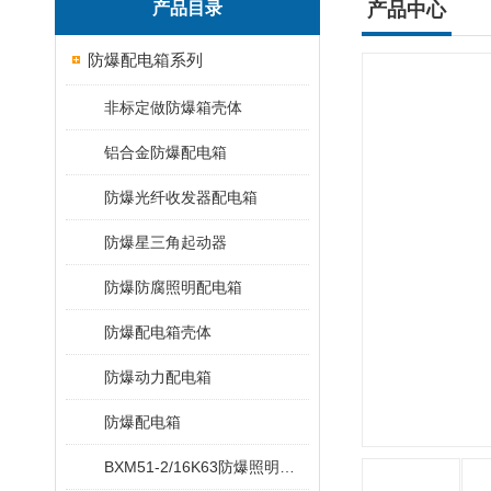
产品目录
产品中心
防爆配电箱系列
非标定做防爆箱壳体
铝合金防爆配电箱
防爆光纤收发器配电箱
防爆星三角起动器
防爆防腐照明配电箱
防爆配电箱壳体
防爆动力配电箱
防爆配电箱
BXM51-2/16K63防爆照明开关箱