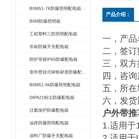
BXM51-7K防爆照明配电箱厂家
产品介绍：
BXM防爆照明箱
工程塑料三防照明配电箱
一，产品
非标防爆开关配电箱
二，签订
防护等级IP65防爆配电箱
三，双方
室外壁挂式铸铁材质防爆配电箱
四，咨询
BXM51-6k防爆照明配电箱
五，所在
DIPA21粉尘防爆配电箱
六，发货
过载保护防爆配电箱
户外带推
油库防爆照明配电箱
1.适用
涂料厂防爆开关配电箱
2.适用于