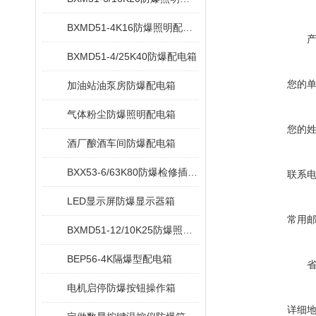
BXMD51-4K16防爆照明配电箱
BXMD51-4/25K40防爆配电箱
您的
加油站油泵房防爆配电箱
气体粉尘防爆照明配电箱
您的
酒厂酿酒车间防爆配电箱
BXX53-6/63K80防爆检修插座配电箱
联系
LED显示屏防爆显示器箱
常用
BXMD51-12/10K25防爆照明箱
BEP56-4K隔爆型配电箱
电机启停防爆按钮操作箱
详细