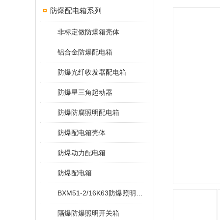
防爆配电箱系列
非标定做防爆箱壳体
铝合金防爆配电箱
防爆光纤收发器配电箱
防爆星三角起动器
防爆防腐照明配电箱
防爆配电箱壳体
防爆动力配电箱
防爆配电箱
BXM51-2/16K63防爆照明开关箱
隔爆防爆照明开关箱