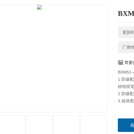
BX
更新时间
厂商
简要
BXM5
1.防爆
静电喷
2.防爆
3.箱体