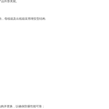
产品外形美观。
构，母线箱及出线箱采用增安型结构.
选购并更换，以确保防爆性能可靠；