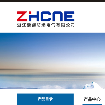
产品目录
产品中心