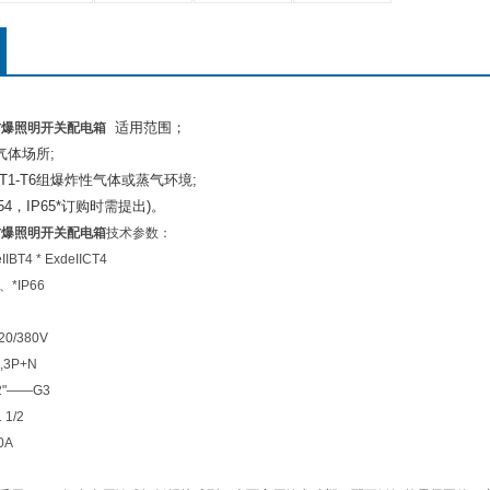
适用范围；
厂防爆照明开关配电箱
气体场所;
C类T1-T6组爆炸性气体或蒸气环境;
54，IP65*订购时需提出)。
厂防爆照明开关配电箱
技术参数：
BT4 * ExdeIICT4
、*IP66
0/380V
,3P+N
"——G3
1/2
0A