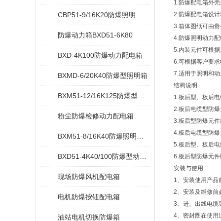
1.防爆配电箱外
CBP51-9/16K20防爆照明配电箱
2.防爆配电箱设
3.箱体图纸可由
防爆动力箱BXD51-6K80
4.防爆照明动力
5.内装元件可根
BXD-4K100防爆动力配电箱
6.可根据客户要
7.适用于照明和
BXMD-6/20K40防爆型照明箱
结构说明
BXM51-12/16K125防爆型照明配电箱
1.板后型、板后
2.板后电缆型防
粉尘防爆检修动力配电箱
3.板后型防爆元件
4.板后电缆型防
BXM51-8/16K40防爆照明电源配电箱
5.板后型、板后
BXD51-4K40/100防爆型动力配电箱
6.板后型防爆元
安装与使用
现场防爆风机配电箱
1、安装使用产品
2、安装及维修前
电机防爆按钮配电箱
3、进、出线电缆
4、密封圈在使用
油站电机切换防爆箱