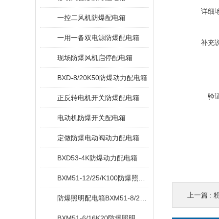
详细
一控二风机防爆配电箱
一用一备双电源防爆配电箱
补充
现场防爆风机启停配电箱
BXD-8/20K50防爆动力配电箱
验
正反转电机开关防爆配电箱
电动机防爆开关配电箱
定做防爆电动阀动力配电箱
BXD53-4K防爆动力配电箱
BXM51-12/25/K100防爆照明电源箱
上一篇 :
防爆照明配电箱BXM51-8/25/K125
BXM51-6/16K20防爆照明配电箱