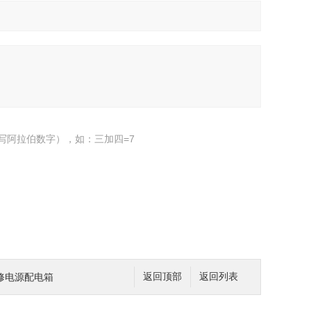
写阿拉伯数字），如：三加四=7
修电源配电箱
返回顶部
返回列表