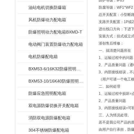
防护等级：IP65
油站电机切换防爆箱
防腐等级：WF1*WF2
总开关配置：小型断
风机防爆动力配电箱
支路开关配置：1P或
进出线口方向：下进
防爆照明动力配电箱BXMD-T
安装方式：挂式或立
浙创售后维修：
电动阀门装置防爆动力配电箱
一、搞清楚问题所在
电机防爆配电箱
1、运输过程中的问题
2、产品质量问题（通
BXM53-6/16K32防爆照明配电箱
3、内部接线错误，不
（用户可请一个电工
BXM53-10/16K40防爆照明配电箱
二、如何处理
防爆应急照明配电箱
1、运输过程中损坏=
2、产品质量问题
双电源防爆切换开关配电箱
3、内部接线错误=可
三、人为情况处理。
消防双电源防爆配电箱
若不是我公司产品的
由用户自行承担，防
304不锈钢防爆配电箱