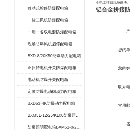
个电工师傅现场解决
移动式检修防爆配电箱
铝合金拼接
一控二风机防爆配电箱
一用一备双电源防爆配电箱
现场防爆风机启停配电箱
您的
BXD-8/20K50防爆动力配电箱
正反转电机开关防爆配电箱
您的
电动机防爆开关配电箱
联系
定做防爆电动阀动力配电箱
BXD53-4K防爆动力配电箱
常用
BXM51-12/25/K100防爆照明电源箱
防爆照明配电箱BXM51-8/25/K125