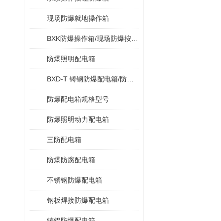
现场防爆就地操作箱
BXK防爆操作箱/现场防爆按钮箱特点
防爆照明配电箱
BXD-T 铸钢防爆配电箱/防爆接线箱
防爆配电箱规格型号
防爆照明动力配电箱
三防配电箱
防爆防腐配电箱
不锈钢防爆配电箱
钢板焊接防爆配电箱
铸铝防爆配电箱