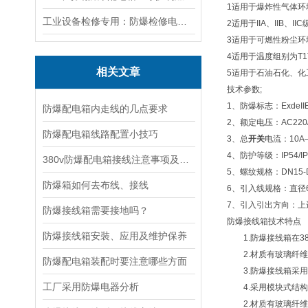
1适用于爆炸性气体环
工业设备检修专用：防爆检修电源箱便携实用满足现场供电需求
2适用于IIA、IIB、
3适用于可燃性粉尘环境
4适用于温度组别为T1
相关文章
5适用于石油石化、
技术参数;
1、防爆标志：ExdeIIBT4/
防爆配电箱内走线的几点要求
2、额定电压：AC220/3
防爆配电箱线路配置小技巧
3、总
开关
电流：10A
4、防护等级：IP54/IP5
380v防爆配电箱接线注意事项及适用标准
5、螺纹规格：DN15-DN
防爆箱如何去布线、接线
6、引入线规格：直径6
7、引入引出方向：上
防爆接线箱需要接地吗？
防爆接线箱技术特点
防爆接线箱安裝、应用及维护保养
1.防爆接线箱在38
2.材质有玻璃纤维不
防爆配电箱装配时要注意哪些方面
3.防爆接线箱采用曲
工厂采用防爆电器分析
4.采用模块式结构,
2.材质有玻璃纤维不