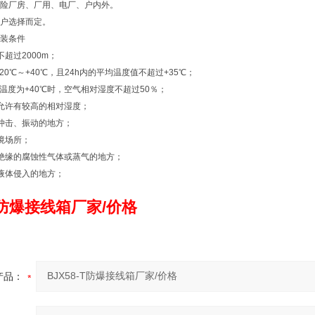
险厂房、厂用、电厂、户内外。
户选择而定。
装条件
超过2000m；
20℃～+40℃，且24h内的平均温度值不超过+35℃；
高温度为+40℃时，空气相对湿度不超过50％；
允许有较高的相对湿度；
冲击、振动的地方；
境场所；
绝缘的腐蚀性气体或蒸气的地方；
液体侵入的地方；
-T防爆接线箱厂家/价格
产品：