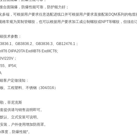
止口接合面隔爆，防爆性能可靠，防护能力好；
化多端，可根据用户要求任意选配进线口并可根据用户要求直接配装DQM系列的电缆
规格常规为英制管螺纹，也可以根据用户要求加工成公制螺纹或NPT等螺纹，但须在
接线箱技术参数：
36.1、GB3836.2、GB3836.3、GB12476.1；
 DIPA20TA ExdIIBT6 ExdIICT6;
V/220V；
5、IP54;
A
接线箱客户定做须知：
、工程塑料、不锈钢（304/316）
勒，菲尼克斯
套提供请与销售说明即可。
默认、立式安装可说明。
安装，户外使用增加防雨罩。
m厚度，防爆性能*。