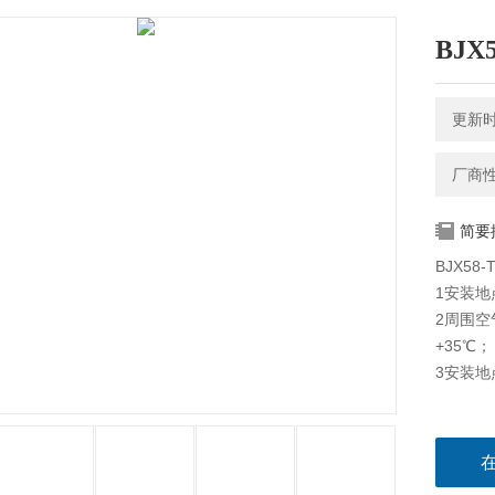
BJ
更新时间
厂商
简要
BJX5
1安装地
2周围空
+35℃；
3安装地