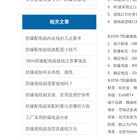
4、IIC级采用
5、进线口方向变
相关文章
6、接线箱进线口
BJX58-T防爆
防爆配电箱内走线的几点要求
1、执行标准：GB38
防爆配电箱线路配置小技巧
2、防爆标志：ExeIIT6
3、额定电压：380
380v防爆配电箱接线注意事项及适用标准
4、防爆等级：IP65
防爆箱如何去布线、接线
5、额定电流：20
BJX58-T防爆
防爆接线箱需要接地吗？
材质：铝合金、钢板
防爆接线箱安裝、应用及维护保养
等级：ExdIIBT4
端子品牌：魏德米
防爆配电箱装配时要注意哪些方面
报价：空箱还是成
工厂采用防爆电器分析
安装：挂式安装为
防雨：默认为户内
防爆接线箱选型及接线方法
厚度：全部为4m