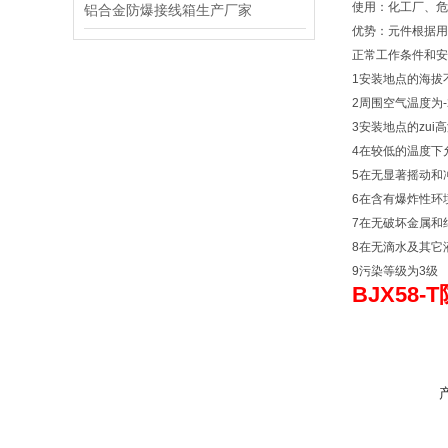
使用：化工厂、危
铝合金防爆接线箱生产厂家
优势：元件根据用
正常工作条件和安
1安装地点的海拔不
2周围空气温度为-
3安装地点的zui
4在较低的温度下
5在无显著摇动和
6在含有爆炸性环
7在无破坏金属和
8在无滴水及其它
9污染等级为3级
BJX58