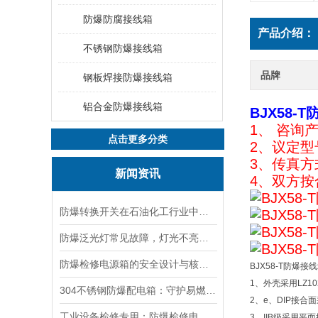
防爆防腐接线箱
产品介绍：
不锈钢防爆接线箱
品牌
钢板焊接防爆接线箱
铝合金防爆接线箱
BJX58-
1、 咨询
点击更多分类
2、议定
3、传真
新闻资讯
4、双方
防爆转换开关在石油化工行业中的应用
防爆泛光灯常见故障，灯光不亮频闪发热漏电照明异常排查解决方法
防爆检修电源箱的安全设计与核心功能，一文讲明白
BJX58-T防爆
1、外壳采用LZ
304不锈钢防爆配电箱：守护易燃易爆环境电路安全
2、e、DIP接
工业设备检修专用：防爆检修电源箱便携实用满足现场供电需求
3、IIB级采用