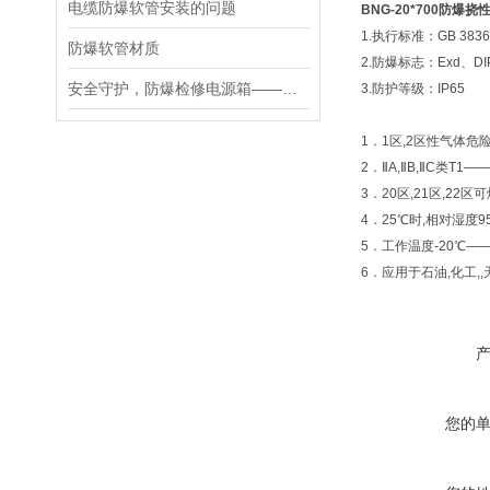
电缆防爆软管安装的问题
BNG-20*700防爆挠
1.执行标准：GB 3836.
防爆软管材质
2.防爆标志：Exd、DIP
安全守护，防爆检修电源箱——工业现场的可靠电力伙伴
3.防护等级：IP65
1．1区,2区性气体危
2．ⅡA,ⅡB,ⅡC类T1
3．20区,21区,22
4．25℃时,相对湿度
5．工作温度-20℃—
6．应用于石油,化工,
您的