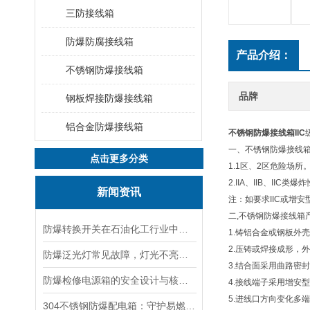
三防接线箱
防爆防腐接线箱
产品介绍：
不锈钢防爆接线箱
品牌
钢板焊接防爆接线箱
铝合金防爆接线箱
不锈钢防爆接线箱IIC
一、不锈钢防爆接
点击更多分类
1.1区、2区危险场所
2.IIA、IIB、IIC
新闻资讯
注：如要求IIC或
二,不锈钢防爆接线
防爆转换开关在石油化工行业中的应用
1.铸铝合金或钢板外
2.压铸或焊接成形，
防爆泛光灯常见故障，灯光不亮频闪发热漏电照明异常排查解决方法
3.结合面采用曲路密
防爆检修电源箱的安全设计与核心功能，一文讲明白
4.接线端子采用增
5.进线口方向变化多
304不锈钢防爆配电箱：守护易燃易爆环境电路安全