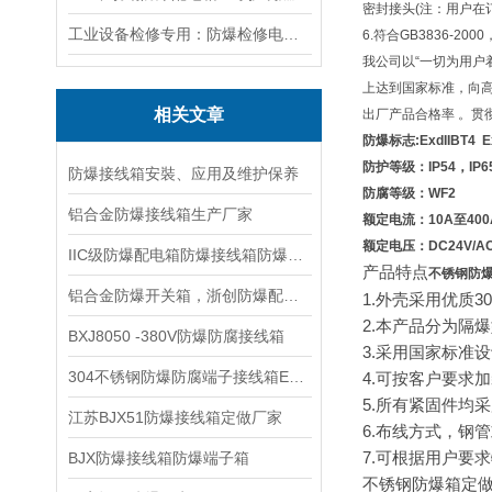
密封接头(注：用户在
工业设备检修专用：防爆检修电源箱便携实用满足现场供电需求
6.符合GB3836-200
我公司以“一切为用户
上达到国家标准，向高
相关文章
出厂产品合格率 。贯
防爆标志:ExdIIBT4 Ex
防护等级：IP54，IP6
防爆接线箱安裝、应用及维护保养
防腐等级：WF2
铝合金防爆接线箱生产厂家
额定电流：10A至400
额定电压：DC24V/AC2
IIC级防爆配电箱防爆接线箱防爆仪表箱厂家
产品特点
不锈钢防爆
铝合金防爆开关箱，浙创防爆配电箱价格
1.
外壳采用优质
30
2.
本产品分为隔爆
BXJ8050 -380V防爆防腐接线箱
3.
采用国家标准设
304不锈钢防爆防腐端子接线箱ExIIBT4
4.
可按客户要求加
5.
所有紧固件均采
江苏BJX51防爆接线箱定做厂家
6.
布线方式，钢管
BJX防爆接线箱防爆端子箱
7.
可根据用户要求
不锈钢防爆箱定