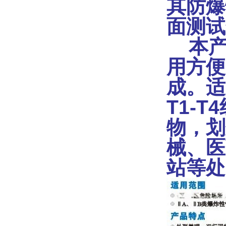
其防爆
面测试
本产
用方便
成。适
T1-
物，划
械、医
站等处