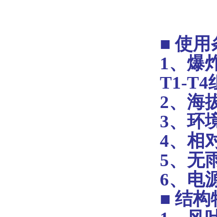
■
使用
1、
爆
T1-T
2、
海
3、
环境
4、
相
5、
无
6、
电源
■
结构