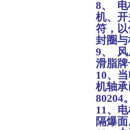
8、
电
机、开
符，以
封圈与
9、
风
滑脂牌
10、
当
机轴承
80204
11、
电
隔爆面