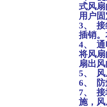
式风扇
用户固
3、
接
插销。
4、
通
将风扇
扇出风
5、
风
6、
防
7、
接
施，风