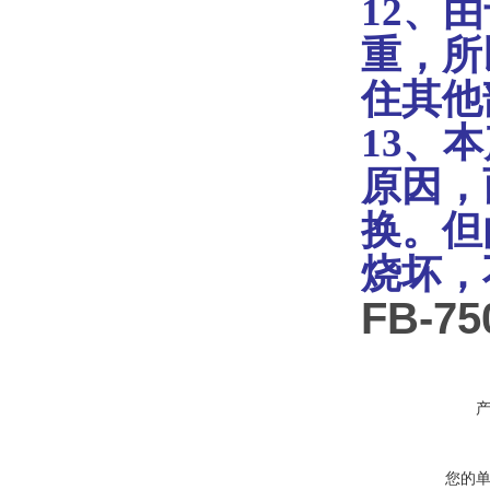
12、
由
重，所
住其他
13、
本
原因，
换。但
烧坏，
FB-
您的