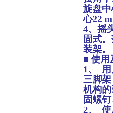
旋盘中
心22
4、
摇
固式。
装架。
■
使用
1、
用
三脚架
机构的
固螺钉
2、
使