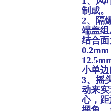
1、
风
制成。
2、
隔
端盖组
结合面
0.2
12.5
小单边
3、
摇
动来实
心，距
摆角，