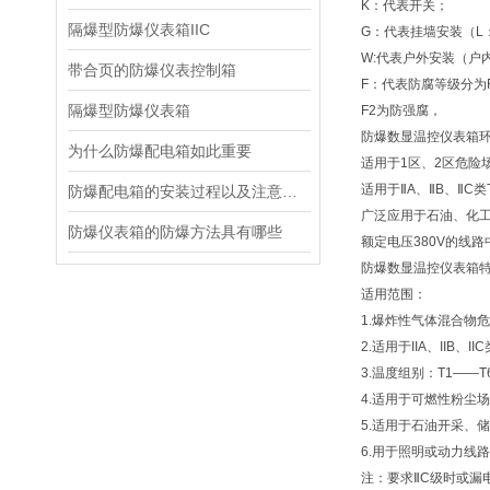
K：代表开关；
隔爆型防爆仪表箱IIC
G：代表挂墙安装（L
W:代表户外安装（户
带合页的防爆仪表控制箱
F：代表防腐等级分为
隔爆型防爆仪表箱
F2为防强腐，
防爆数显温控仪表箱
为什么防爆配电箱如此重要
适用于1区、2区危险
适用于ⅡA、ⅡB、ⅡC
防爆配电箱的安装过程以及注意事项
广泛应用于石油、化工
防爆仪表箱的防爆方法具有哪些
额定电压380V的线
防爆数显温控仪表箱
适用范围：
1.爆炸性气体混合物
2.适用于IIA、IIB、
3.温度组别：T1——T
4.适用于可燃性粉尘
5.适用于石油开采、
6.用于照明或动力线
注：要求ⅡC级时或漏