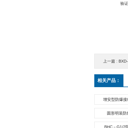
验
上一篇 :
BX
相关产品：
增安型防爆接线
圆形明装防
BHC－G1/