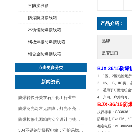
三防接线箱
防爆防腐接线箱
产品介绍：
不锈钢防爆接线箱
品牌
钢板焊接防爆接线箱
是否进口
铝合金防爆接线箱
点击更多分类
BJX-36/15防
1．1区、2区危险场
新闻资讯
2．IIA、IIB、II
3．适用于可燃性粉尘
防爆转换开关在石油化工行业中的应用
4．户内、户外均可。
BJX-36/15
防爆泛光灯常见故障，灯光不亮频闪发热漏电照明异常排查解决方法
执行标准：GB3836.1-2
防爆检修电源箱的安全设计与核心功能，一文讲明白
防爆标志:ExdⅡT6、*Ex
额定电压：AC380/50
304不锈钢防爆配电箱：守护易燃易爆环境电路安全