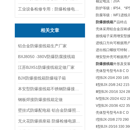
额定电流：20A
防护等级：IP54、*IP5
工业设备检修专用：防爆检修电源箱便携实用满足现场供电需求
防腐等级：WF1进线
防爆接线箱
产品特点
壳体采用铝合金压铸
相关文章
接线端子采用增安型
进线口方向可根据用户
铝合金防爆接线箱生产厂家
进出线口螺纹可特制，
BXJ8050 -380V防爆防腐接线箱
增安型外壳可根据用
防爆接线箱
外形及安
江苏BJX51防爆接线箱定做厂家
壳体型号型号A B C
BJX防爆接线箱防爆端子箱
Ⅰ型BJX-20/4 200 185 
Ⅱ型BJX-20/8 242 215 
本安型防爆接线箱不锈钢防爆接线箱厂家
Ⅲ型BJX-20/16 324 280
Ⅳ型BJX-20/24 422 286
钢板焊接防爆接线箱定做
Ⅴ型BJX-20/36 422 359
壁挂式防爆配电箱 铝合金防爆照明箱
壳体型号型号A B C
Ⅰ型BJX-20/8 270 290 
无火花防爆插座箱 防爆检修电源箱 防爆接线箱
Ⅱ型BJX-20/16 330 360